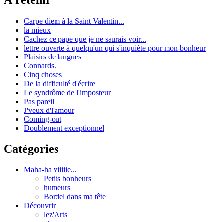
Carpe diem à la Saint Valentin...
la mieux
Cachez ce pape que je ne saurais voir...
lettre ouverte à quelqu'un qui s'inquiète pour mon bonheur
Plaisirs de langues
Connards.
Cinq choses
De la difficulté d'écrire
Le syndrôme de l'imposteur
Pas pareil
J'veux d'l'amour
Coming-out
Doublement exceptionnel
Catégories
Maha-ha viiiiie...
Petits bonheurs
humeurs
Bordel dans ma tête
Découvrir
lez'Arts