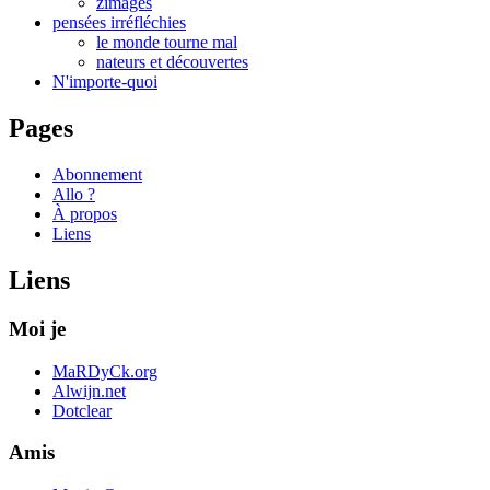
zimages
pensées irréfléchies
le monde tourne mal
nateurs et découvertes
N'importe-quoi
Pages
Abonnement
Allo ?
À propos
Liens
Liens
Moi je
MaRDyCk.org
Alwijn.net
Dotclear
Amis