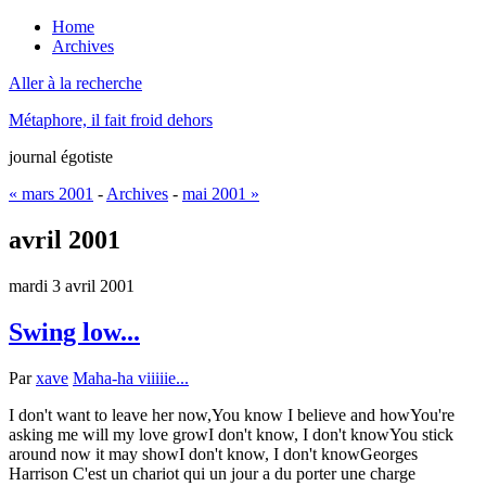
Home
Archives
Aller à la recherche
Métaphore, il fait froid dehors
journal égotiste
« mars 2001
-
Archives
-
mai 2001 »
avril 2001
mardi 3 avril 2001
Swing low...
Par
xave
Maha-ha viiiiie...
I don't want to leave her now,You know I believe and howYou're
asking me will my love growI don't know, I don't knowYou stick
around now it may showI don't know, I don't knowGeorges
Harrison C'est un chariot qui un jour a du porter une charge