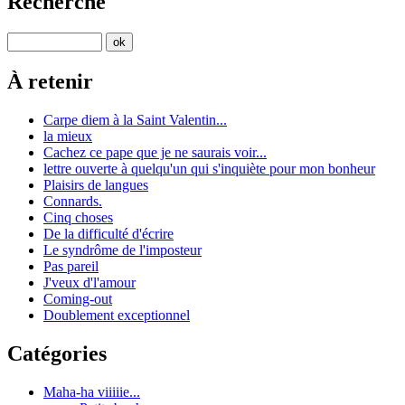
Recherche
À retenir
Carpe diem à la Saint Valentin...
la mieux
Cachez ce pape que je ne saurais voir...
lettre ouverte à quelqu'un qui s'inquiète pour mon bonheur
Plaisirs de langues
Connards.
Cinq choses
De la difficulté d'écrire
Le syndrôme de l'imposteur
Pas pareil
J'veux d'l'amour
Coming-out
Doublement exceptionnel
Catégories
Maha-ha viiiiie...