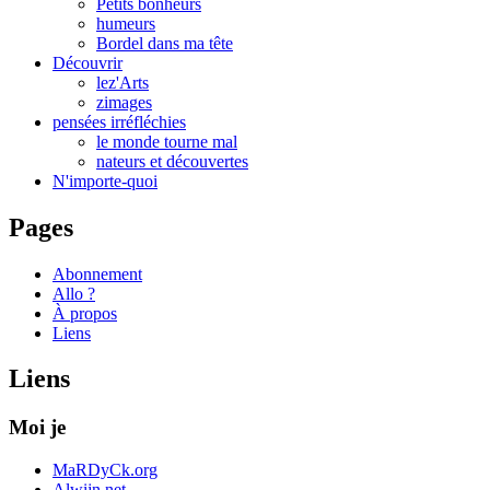
Petits bonheurs
humeurs
Bordel dans ma tête
Découvrir
lez'Arts
zimages
pensées irréfléchies
le monde tourne mal
nateurs et découvertes
N'importe-quoi
Pages
Abonnement
Allo ?
À propos
Liens
Liens
Moi je
MaRDyCk.org
Alwijn.net