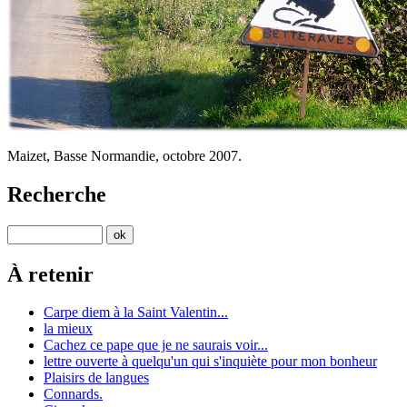
Maizet, Basse Normandie, octobre 2007.
Recherche
À retenir
Carpe diem à la Saint Valentin...
la mieux
Cachez ce pape que je ne saurais voir...
lettre ouverte à quelqu'un qui s'inquiète pour mon bonheur
Plaisirs de langues
Connards.