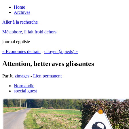
Home
Archives
Aller à la recherche
Métaphore, il fait froid dehors
journal égotiste
« Économies de train
-
citoyen (à pieds) »
Attention, betteraves glissantes
Par
Ju
zimages
-
Lien permanent
Normandie
special guest