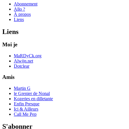
Abonnement
Allo ?
À propos
Liens
Liens
Moi je
MaRDyCk.org
Alwijn.net
Dotclear
Amis
Martin G
le Grenier de Nonal
Kozeries en dilletante
Enfin Presque
Ici & Ailleurs
Call Me Pep
S'abonner