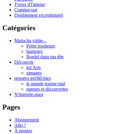
J'veux d'l'amour
Coming-out
Doublement exceptionnel
Catégories
Maha-ha viiiiie...
Petits bonheurs
humeurs
Bordel dans ma tête
Découvrir
lez'Arts
zimages
pensées irréfléchies
le monde tourne mal
nateurs et découvertes
N'importe-quoi
Pages
Abonnement
Allo ?
À propos