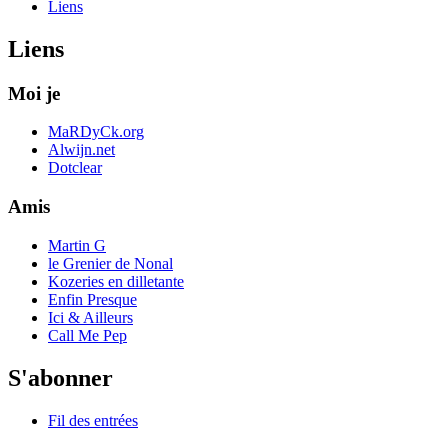
Liens
Liens
Moi je
MaRDyCk.org
Alwijn.net
Dotclear
Amis
Martin G
le Grenier de Nonal
Kozeries en dilletante
Enfin Presque
Ici & Ailleurs
Call Me Pep
S'abonner
Fil des entrées