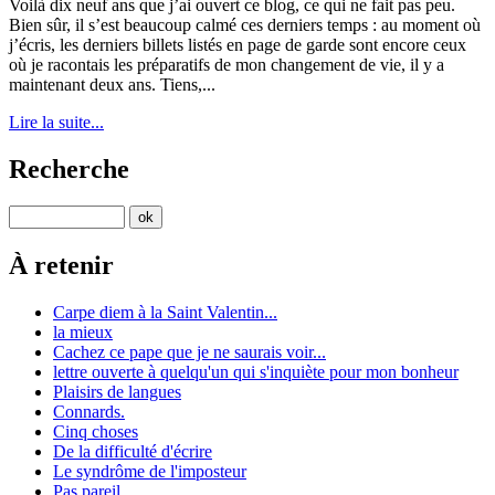
Voilà dix neuf ans que j’ai ouvert ce blog, ce qui ne fait pas peu.
Bien sûr, il s’est beaucoup calmé ces derniers temps : au moment où
j’écris, les derniers billets listés en page de garde sont encore ceux
où je racontais les préparatifs de mon changement de vie, il y a
maintenant deux ans. Tiens,...
Lire la suite...
Recherche
À retenir
Carpe diem à la Saint Valentin...
la mieux
Cachez ce pape que je ne saurais voir...
lettre ouverte à quelqu'un qui s'inquiète pour mon bonheur
Plaisirs de langues
Connards.
Cinq choses
De la difficulté d'écrire
Le syndrôme de l'imposteur
Pas pareil