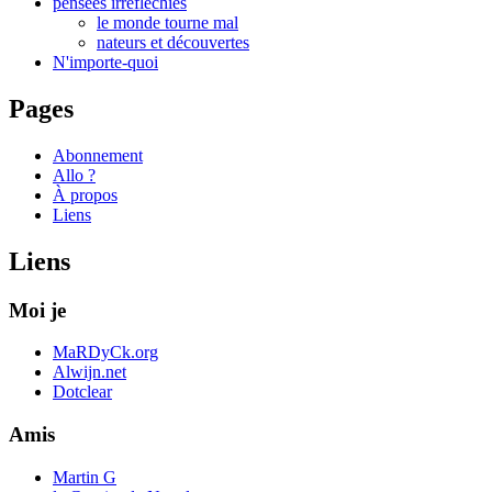
pensées irréfléchies
le monde tourne mal
nateurs et découvertes
N'importe-quoi
Pages
Abonnement
Allo ?
À propos
Liens
Liens
Moi je
MaRDyCk.org
Alwijn.net
Dotclear
Amis
Martin G