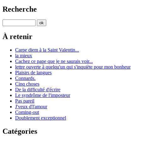
Recherche
À retenir
Carpe diem à la Saint Valentin...
la mieux
Cachez ce pape que je ne saurais voir...
lettre ouverte à quelqu'un qui s'inquiète pour mon bonheur
Plaisirs de langues
Connards.
Cinq choses
De la difficulté d'écrire
Le syndrôme de l'imposteur
Pas pareil
J'veux d'l'amour
Coming-out
Doublement exceptionnel
Catégories