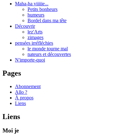
Maha-ha viiiiie...
Petits bonheurs
humeurs
Bordel dans ma tête
Découvrir
lez'Arts
zimages
pensées irréfléchies
le monde tourne mal
nateurs et découvertes
N'importe-quoi
Pages
Abonnement
Allo ?
À propos
Liens
Liens
Moi je