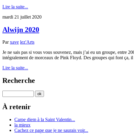
Lire la suite...
mardi 21 juillet 2020
Alwijn 2020
Par
xave
lez'Arts
Je ne sais pas si vous vous souvenez, mais j’ai eu un groupe, entre 2002
intégralement de morceaux de Pink Floyd. Des groupes qui font ça, il y 
Lire la suite...
Recherche
À retenir
Carpe diem à la Saint Valentin...
la mieux
Cachez ce pape que je ne saurais voir...