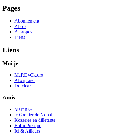
Pages
Abonnement
Allo ?
À propos
Liens
Liens
Moi je
MaRDyCk.org
Alwijn.net
Dotclear
Amis
Martin G
le Grenier de Nonal
Kozeries en dilletante
Enfin Presque
Ici & Ailleurs