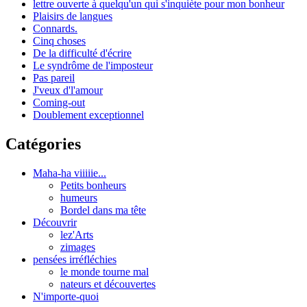
lettre ouverte à quelqu'un qui s'inquiète pour mon bonheur
Plaisirs de langues
Connards.
Cinq choses
De la difficulté d'écrire
Le syndrôme de l'imposteur
Pas pareil
J'veux d'l'amour
Coming-out
Doublement exceptionnel
Catégories
Maha-ha viiiiie...
Petits bonheurs
humeurs
Bordel dans ma tête
Découvrir
lez'Arts
zimages
pensées irréfléchies
le monde tourne mal
nateurs et découvertes
N'importe-quoi