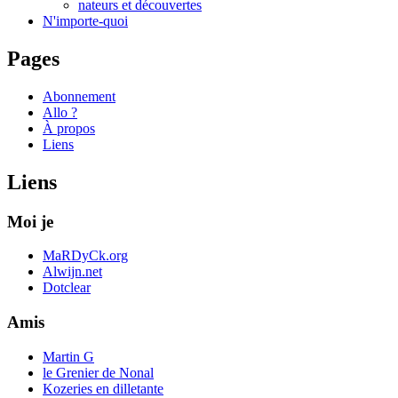
nateurs et découvertes
N'importe-quoi
Pages
Abonnement
Allo ?
À propos
Liens
Liens
Moi je
MaRDyCk.org
Alwijn.net
Dotclear
Amis
Martin G
le Grenier de Nonal
Kozeries en dilletante