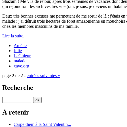
Shazam ! Me v'la de retour, après trois semaines de vacances dont deux
qui rejoindront les archives très vite (oui, je sais, je deviens un habitué 
Deux très bonnes excuses me permettent de me sortir de là : j'étais en 
malade : j'ai détruit trois hectares de foret amazonienne en mouchoirs
chez les membres masculins de ma famille.
Lire la suite
...
Amélie
Julie
LeChieur
malade
xave.org
page 2 de 2 -
entrées suivantes »
Recherche
À retenir
Carpe diem à la Saint Valentin...