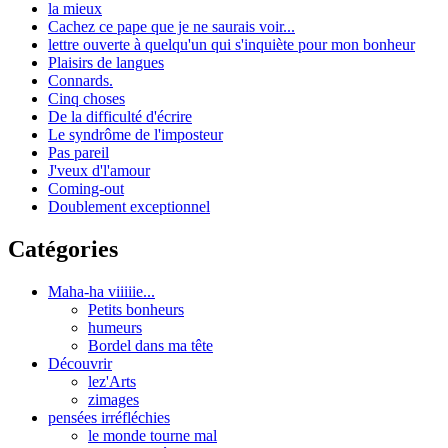
la mieux
Cachez ce pape que je ne saurais voir...
lettre ouverte à quelqu'un qui s'inquiète pour mon bonheur
Plaisirs de langues
Connards.
Cinq choses
De la difficulté d'écrire
Le syndrôme de l'imposteur
Pas pareil
J'veux d'l'amour
Coming-out
Doublement exceptionnel
Catégories
Maha-ha viiiiie...
Petits bonheurs
humeurs
Bordel dans ma tête
Découvrir
lez'Arts
zimages
pensées irréfléchies
le monde tourne mal