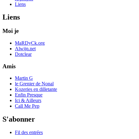
Liens
Liens
Moi je
MaRDyCk.org
Alwijn.net
Dotclear
Amis
Martin G
le Grenier de Nonal
Kozeries en dilletante
Enfin Presque
Ici & Ailleurs
Call Me Pep
S'abonner
Fil des entrées