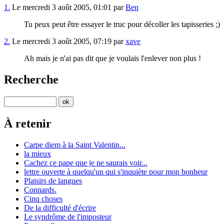
1.
Le mercredi 3 août 2005, 01:01 par
Ben
Tu peux peut être essayer le truc pour décoller les tapisseries ;)
2.
Le mercredi 3 août 2005, 07:19 par
xave
Ah mais je n'ai pas dit que je voulais l'enlever non plus !
Recherche
À retenir
Carpe diem à la Saint Valentin...
la mieux
Cachez ce pape que je ne saurais voir...
lettre ouverte à quelqu'un qui s'inquiète pour mon bonheur
Plaisirs de langues
Connards.
Cinq choses
De la difficulté d'écrire
Le syndrôme de l'imposteur