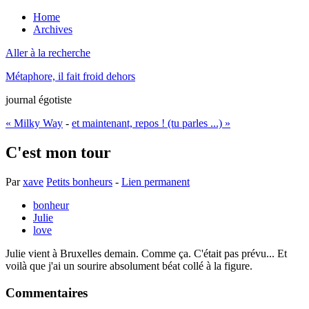
Home
Archives
Aller à la recherche
Métaphore, il fait froid dehors
journal égotiste
« Milky Way
-
et maintenant, repos ! (tu parles ...) »
C'est mon tour
Par
xave
Petits bonheurs
-
Lien permanent
bonheur
Julie
love
Julie vient à Bruxelles demain. Comme ça. C'était pas prévu... Et
voilà que j'ai un sourire absolument béat collé à la figure.
Commentaires