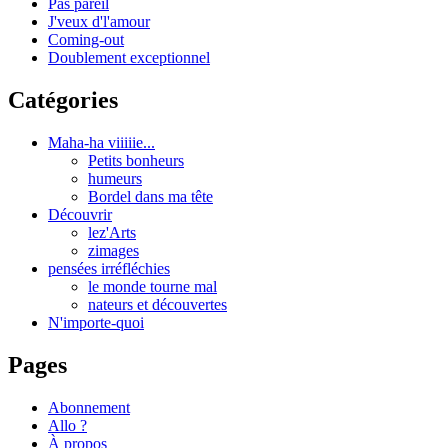
Pas pareil
J'veux d'l'amour
Coming-out
Doublement exceptionnel
Catégories
Maha-ha viiiiie...
Petits bonheurs
humeurs
Bordel dans ma tête
Découvrir
lez'Arts
zimages
pensées irréfléchies
le monde tourne mal
nateurs et découvertes
N'importe-quoi
Pages
Abonnement
Allo ?
À propos