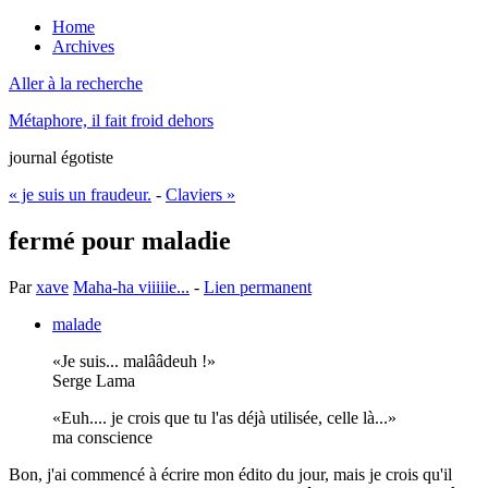
Home
Archives
Aller à la recherche
Métaphore, il fait froid dehors
journal égotiste
« je suis un fraudeur.
-
Claviers »
fermé pour maladie
Par
xave
Maha-ha viiiiie...
-
Lien permanent
malade
Je suis... malââdeuh !
Serge Lama
Euh.... je crois que tu l'as déjà utilisée, celle là...
ma conscience
Bon, j'ai commencé à écrire mon édito du jour, mais je crois qu'il