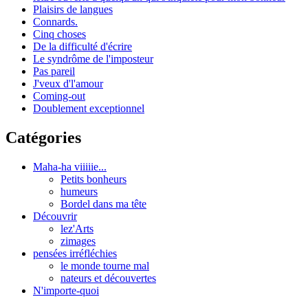
Plaisirs de langues
Connards.
Cinq choses
De la difficulté d'écrire
Le syndrôme de l'imposteur
Pas pareil
J'veux d'l'amour
Coming-out
Doublement exceptionnel
Catégories
Maha-ha viiiiie...
Petits bonheurs
humeurs
Bordel dans ma tête
Découvrir
lez'Arts
zimages
pensées irréfléchies
le monde tourne mal
nateurs et découvertes
N'importe-quoi