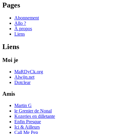
Pages
Abonnement
Allo ?
À propos
Liens
Liens
Moi je
MaRDyCk.org
Alwijn.net
Dotclear
Amis
Martin G
le Grenier de Nonal
Kozeries en dilletante
Enfin Presque
Ici & Ailleurs
Call Me Pep