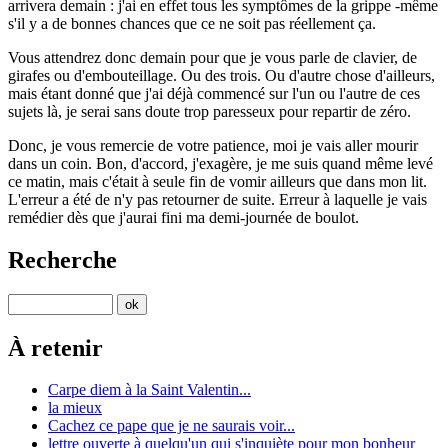
arrivera demain : j'ai en effet tous les symptômes de la grippe -même
s'il y a de bonnes chances que ce ne soit pas réellement ça.
Vous attendrez donc demain pour que je vous parle de clavier, de
girafes ou d'embouteillage. Ou des trois. Ou d'autre chose d'ailleurs,
mais étant donné que j'ai déjà commencé sur l'un ou l'autre de ces
sujets là, je serai sans doute trop paresseux pour repartir de zéro.
Donc, je vous remercie de votre patience, moi je vais aller mourir
dans un coin. Bon, d'accord, j'exagère, je me suis quand même levé
ce matin, mais c'était à seule fin de vomir ailleurs que dans mon lit.
L'erreur a été de n'y pas retourner de suite. Erreur à laquelle je vais
remédier dès que j'aurai fini ma demi-journée de boulot.
Recherche
À retenir
Carpe diem à la Saint Valentin...
la mieux
Cachez ce pape que je ne saurais voir...
lettre ouverte à quelqu'un qui s'inquiète pour mon bonheur