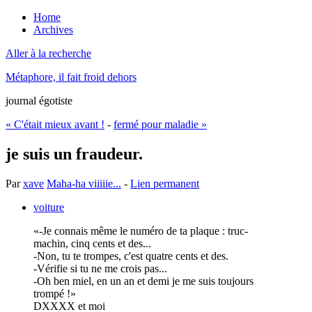
Home
Archives
Aller à la recherche
Métaphore, il fait froid dehors
journal égotiste
« C'était mieux avant !
-
fermé pour maladie »
je suis un fraudeur.
Par
xave
Maha-ha viiiiie...
-
Lien permanent
voiture
-Je connais même le numéro de ta plaque : truc-
machin, cinq cents et des...
-Non, tu te trompes, c'est quatre cents et des.
-Vérifie si tu ne me crois pas...
-Oh ben miel, en un an et demi je me suis toujours
trompé !
DXXXX et moi