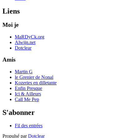
Liens
Moi je
MaRDyCk.org
Alwijn.net
Dotclear
Amis
Martin G
le Grenier de Nonal
Kozeries en dilletante
Enfin Presque
Ici & Ailleurs
Call Me Pep
S'abonner
Fil des entrées
Propulsé par
Dotclear