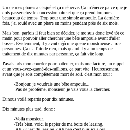
Un de mes phares a claqué et ça m'énerve. Ça m'énerve parce que je
dois passer chez le concessionnaire et que ça prend toujours
beaucoup de temps. Trop pour une simple ampoule. La dernière
fois, j'ai roulé avec un phare en moins pendant près de six mois.
Mais bon, parfois il faut bien se décider, je me suis donc levé tôt ce
matin pour pouvoir aller chercher une bête ampoule avant d'aller
bosser. Évidemment, il y avait déjà une queue monstrueuse : trois
personnes. Ça n'a l'air de rien, mais quand il y a un temps de
traitement de dix minutes par personne, ça fait vite long.
J'avais pris mon courrier pour patienter, mais une facture, un rappel
et un vous-avez-gagné-des-millions, ça part vite. Heureusement,
avant que je sois complètemetn mort de soif, c'est mon tour :
-Bonjour, je voudrais une bête ampoule...
-Pas de problème, monsieur, je vais vous la chercher.
Et nous voilà repartis pour dix minutes.
Dix minutes plus tard, donc :
-Voilà monsieur.
-Très bien, voici le papier de ma boite de leasing.
-Ah ? C'est du leasing ? Ah ben c'est plus ici alors.