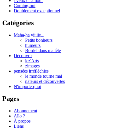
J'veux d'l'amour
Coming-out
Doublement exceptionnel
Catégories
Maha-ha viiiiie...
Petits bonheurs
humeurs
Bordel dans ma tête
Découvrir
lez'Arts
zimages
pensées irréfléchies
le monde tourne mal
nateurs et découvertes
N'importe-quoi
Pages
Abonnement
Allo ?
À propos
Liens