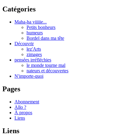
Catégories
Maha-ha viiiiie...
Petits bonheurs
humeurs
Bordel dans ma tête
Découvrir
lez'Arts
zimages
pensées irréfléchies
le monde tourne mal
nateurs et découvertes
N'importe-quoi
Pages
Abonnement
Allo ?
À propos
Liens
Liens