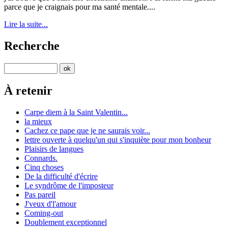
parce que je craignais pour ma santé mentale....
Lire la suite...
Recherche
À retenir
Carpe diem à la Saint Valentin...
la mieux
Cachez ce pape que je ne saurais voir...
lettre ouverte à quelqu'un qui s'inquiète pour mon bonheur
Plaisirs de langues
Connards.
Cinq choses
De la difficulté d'écrire
Le syndrôme de l'imposteur
Pas pareil
J'veux d'l'amour
Coming-out
Doublement exceptionnel