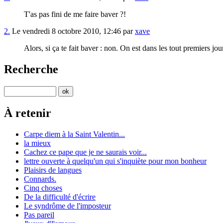
T'as pas fini de me faire baver ?!
2.
Le vendredi 8 octobre 2010, 12:46 par
xave
Alors, si ça te fait baver : non. On est dans les tout premiers jo
Recherche
À retenir
Carpe diem à la Saint Valentin...
la mieux
Cachez ce pape que je ne saurais voir...
lettre ouverte à quelqu'un qui s'inquiète pour mon bonheur
Plaisirs de langues
Connards.
Cinq choses
De la difficulté d'écrire
Le syndrôme de l'imposteur
Pas pareil