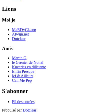
Liens
Moi je
MaRDyCk.org
Alwijn.net
Dotclear
Amis
Martin G
le Grenier de Nonal
Kozeries en dilletante
Enfin Presque
Ici & Ailleurs
Call Me Pep
S'abonner
Fil des entrées
Propulsé par
Dotclear