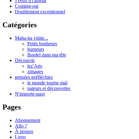
J'veux d'l'amour
Coming-out
Doublement exceptionnel
Catégories
Maha-ha viiiiie...
Petits bonheurs
humeurs
Bordel dans ma tête
Découvrir
lez'Arts
zimages
pensées irréfléchies
le monde tourne mal
nateurs et découvertes
N'importe-quoi
Pages
Abonnement
Allo ?
À propos
Liens