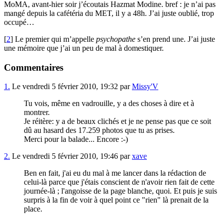
MoMA, avant-hier soir j’écoutais Hazmat Modine. bref : je n’ai pas
mangé depuis la cafétéria du MET, il y a 48h. J’ai juste oublié, trop
occupé…
[
2
] Le premier qui m’appelle
psychopathe
s’en prend une. J’ai juste
une mémoire que j’ai un peu de mal à domestiquer.
Commentaires
1.
Le vendredi 5 février 2010, 19:32 par
Missy'V
Tu vois, même en vadrouille, y a des choses à dire et à
montrer.
Je réitère: y a de beaux clichés et je ne pense pas que ce soit
dû au hasard des 17.259 photos que tu as prises.
Merci pour la balade... Encore :-)
2.
Le vendredi 5 février 2010, 19:46 par
xave
Ben en fait, j'ai eu du mal à me lancer dans la rédaction de
celui-là parce que j'étais conscient de n'avoir rien fait de cette
journée-là ; l'angoisse de la page blanche, quoi. Et puis je suis
surpris à la fin de voir à quel point ce "rien" là prenait de la
place.