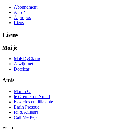
Abonnement
Allo ?
À propos
Liens
Liens
Moi je
MaRDyCk.org
Alwijn.net
Dotclear
Amis
Martin G
le Grenier de Nonal
Kozeries en dilletante
Enfin Presque
Ici & Ailleurs
Call Me Pep