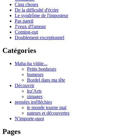
Cinq choses
De la difficulté d'écrire
Le syndrôme de l'imposteur
Pas pareil
J'veux d'l'amour
Coming-out
Doublement exceptionnel
Catégories
Maha-ha viiiiie...
Petits bonheurs
humeurs
Bordel dans ma tête
Découvrir
lez'Arts
zimages
pensées irréfléchies
le monde tourne mal
nateurs et découvertes
N'importe-quoi
Pages