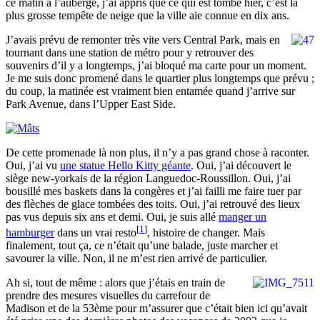
ce matin à l’auberge, j’ai appris que ce qui est tombé hier, c’est la
plus grosse tempête de neige que la ville aie connue en dix ans.
J’avais prévu de remonter très vite vers Central Park, mais en
tournant dans une station de métro pour y retrouver des
souvenirs d’il y a longtemps, j’ai bloqué ma carte pour un moment.
Je me suis donc promené dans le quartier plus longtemps que prévu ;
du coup, la matinée est vraiment bien entamée quand j’arrive sur
Park Avenue, dans l’Upper East Side.
De cette promenade là non plus, il n’y a pas grand chose à raconter.
Oui, j’ai vu
une statue Hello Kitty géante
. Oui, j’ai découvert le
siège new-yorkais de la région Languedoc-Roussillon. Oui, j’ai
bousillé mes baskets dans la congères et j’ai failli me faire tuer par
des flèches de glace tombées des toits. Oui, j’ai retrouvé des lieux
pas vus depuis six ans et demi. Oui, je suis allé
manger un
[
1
]
hamburger
dans un vrai resto
, histoire de changer. Mais
finalement, tout ça, ce n’était qu’une balade, juste marcher et
savourer la ville. Non, il ne m’est rien arrivé de particulier.
Ah si, tout de même : alors que j’étais en train de
prendre des mesures visuelles du carrefour de
Madison et de la 53ème pour m’assurer que c’était bien ici qu’avait