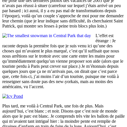
été prise une des dernières photos des vacances de 2003 que je
n’avais pas réussi à situer (carrefour sur lequel j’étais arrivé un peu
par hasard ; ici aussi, il y a eu pas mal de transformations depuis
l’époque), voilà qu’un couple s’approche de moi pour me demander
leur chemin (que je leur indique sans difficulté, ils cherchaient Saint
Patrick, qui montre ses fesses à peine trois blocs plus loin.)
L’effet est
étrange : Je
raconte depuis la première fois que je suis venu ici qu’une des
choses qui m’avaient le plus marqué, c’est qu’il suffisait que nous
nous arrêtions sur le trottoir avec une carte entre les mains pour
qu’immédiatement quelqu’un vienne proposer son aide (alors que le
touriste perdu à Paris peut crever sur place.) Je m’étonnais depuis
quelques jours que ça ne m’arrivais pas, on dirait que c’est parce
que, cette fois-ci, j’ai moins l’air d’un touriste, puisque me voilà à
renseigner sans doute pas des new-yorkais, mais au moins des
américains, vu l’accent.
Plus tard, me voilà à Central Park, une fois de plus. Mais
aujourd’hui, c’est blanc ; et noir. Disons que c’est noir de monde
alors que le parc est blanc. Je comprends très vite les ballots de paille
qui m’avaient tant intrigué hier : la moindre pente est remplie de
dizaines d’enfants en train de faire de la luge. Aujourd’hui, c’est