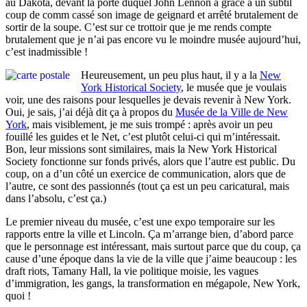
au Dakota, devant la porte duquel John Lennon a grâce à un subtil
coup de comm cassé son image de geignard et arrêté brutalement de
sortir de la soupe. C’est sur ce trottoir que je me rends compte
brutalement que je n’ai pas encore vu le moindre musée aujourd’hui,
c’est inadmissible !
Heureusement, un peu plus haut, il y a la
New
York Historical Society
, le musée que je voulais
voir, une des raisons pour lesquelles je devais revenir à New York.
Oui, je sais, j’ai déjà dit ça à propos du
Musée de la Ville de New
York
, mais visiblement, je me suis trompé : après avoir un peu
fouillé les guides et le Net, c’est plutôt celui-ci qui m’intéressait.
Bon, leur missions sont similaires, mais la New York Historical
Society fonctionne sur fonds privés, alors que l’autre est public. Du
coup, on a d’un côté un exercice de communication, alors que de
l’autre, ce sont des passionnés (tout ça est un peu caricatural, mais
dans l’absolu, c’est ça.)
Le premier niveau du musée, c’est une expo temporaire sur les
rapports entre la ville et Lincoln. Ça m’arrange bien, d’abord parce
que le personnage est intéressant, mais surtout parce que du coup, ça
cause d’une époque dans la vie de la ville que j’aime beaucoup : les
draft riots, Tamany Hall, la vie politique moisie, les vagues
d’immigration, les gangs, la transformation en mégapole, New York,
quoi !