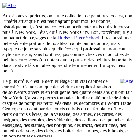
Aux étages supérieurs, on a une collection de peintures locales, dont
l’intérêt artistique n’est pas flagrant pour moi. Par contre,
historiquement, c’est une collection pertinente, mais qui s’intéresse
plus à New York, l’état, qu’à New York City. Bon, forcément, il y a
un paquet de paysages de la
Hudson River School
. Il y a aussi une
belle série de portraits de notables maintenant inconnus, mais
typique de je ne sais plus quelle école qui professait un nouveau
style américain, sans fioritures, pas comme chez ces chochottes de
peintres européens (on notera que la plupart des peintres importants
dans ce style là sont allés apprendre leur métier en Europe, mais
bon.)
Le plus drôle, c’est le dernier étage : un vrai cabinet de
curiosités. Ce ne sont que des vitrines remplies à ras-bord
de souvenirs divers et en tout genre des quatre cents ans qui ont fait
New York. Ça va de pierres tombales du dix-septième siècle à des
casques de pompiers retrouvés dans les décombres du Wolrd Trade
Center, en passant par des jouets en bois ou en fer blanc d’il y a
deux ou trois siècles, de la vaisselle, des armes, des cartes, des
insignes, des meubles, des véhicules, des cailloux, des peluches, des
enseignes, des statues, des bouquins, des tracts, des affiches, des
bulletins de vote, des clefs, des boites, des lampes, des bibelots, et
un bon paquet de caeteras.