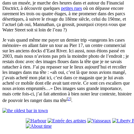
dans un musée, je marche des heures dans et autour du Financial
Disctrict, à découvrir quelques
petites rues
où on dépasse encore
rarement les trois ou quatre étages, à me promener dans des parcs
désertiques, à suivre le rivage du 18ème siècle, celui du 19ème, et
l’actuel (ah oui, Mannathan, ça grossit, pourquoi croyez-vous que
Water Street soit si loin de l’eau ?)
Je vais quand même me payer un dernier trip
rangeons les cases
mémoire
en allant faire un tour au Pier 17, un centre commercial
sur les anciens docks d’East River. Ici aussi, nous étions passé en
2003, mais nous n’avions pas pris la moindre photo de l’endroit ; je
restais donc avec des images floues dans la tête que je ne savais
rattacher à rien. J’ai pu repasser sur le lieux aujourd’hui et recoller
les images dans ma tête :
ah oui, c’est là que nous avions mangé,
j’avais acheté mon plat ici, c’est dans ce magasin que je lui avais
acheté ce mobile dont elle avait tant envie. Ce sont ces escaliers que
nous avions empruntés…
Des images sans grande importance,
mais cette fois-ci, j’ai fait attention à bien noter leur contexte, histoire
[
2
]
de pouvoir les ranger dans ma tête
.