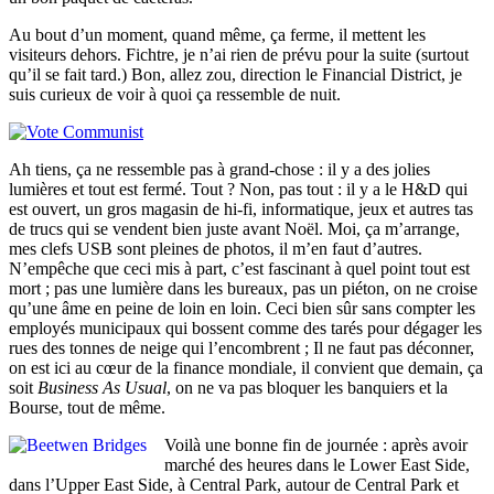
Au bout d’un moment, quand même, ça ferme, il mettent les
visiteurs dehors. Fichtre, je n’ai rien de prévu pour la suite (surtout
qu’il se fait tard.) Bon, allez zou, direction le Financial District, je
suis curieux de voir à quoi ça ressemble de nuit.
Ah tiens, ça ne ressemble pas à grand-chose : il y a des jolies
lumières et tout est fermé. Tout ? Non, pas tout : il y a le H&D qui
est ouvert, un gros magasin de hi-fi, informatique, jeux et autres tas
de trucs qui se vendent bien juste avant Noël. Moi, ça m’arrange,
mes clefs USB sont pleines de photos, il m’en faut d’autres.
N’empêche que ceci mis à part, c’est fascinant à quel point tout est
mort ; pas une lumière dans les bureaux, pas un piéton, on ne croise
qu’une âme en peine de loin en loin. Ceci bien sûr sans compter les
employés municipaux qui bossent comme des tarés pour dégager les
rues des tonnes de neige qui l’encombrent ; Il ne faut pas déconner,
on est ici au cœur de la finance mondiale, il convient que demain, ça
soit
Business As Usual
, on ne va pas bloquer les banquiers et la
Bourse, tout de même.
Voilà une bonne fin de journée : après avoir
marché des heures dans le Lower East Side,
dans l’Upper East Side, à Central Park, autour de Central Park et