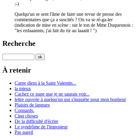
:-)
Quelqu'un se sent l'âme de faire une revue de presse des
commentaires que ça a suscités ? On va se ré-ga-ler
(indication de mise en scène : sur le ton de Mme Duquesnois :
"les enfaaannts, j'ai fait du riz au laaaiit ! ")
Recherche
À retenir
Carpe diem à la Saint Valentin...
la mieux
Cachez ce pape que je ne saurais voir...
lettre ouverte à quelqu'un qui s'inquiète pour mon bonheur
Plaisirs de langues
Connards.
Cinq choses
De la difficulté d'écrire
Le syndrôme de l'imposteur
Pas pareil