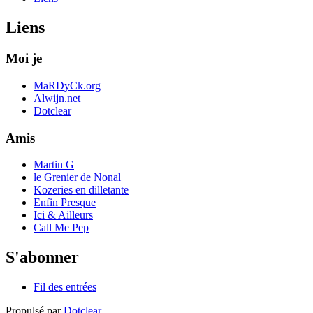
Liens
Moi je
MaRDyCk.org
Alwijn.net
Dotclear
Amis
Martin G
le Grenier de Nonal
Kozeries en dilletante
Enfin Presque
Ici & Ailleurs
Call Me Pep
S'abonner
Fil des entrées
Propulsé par
Dotclear