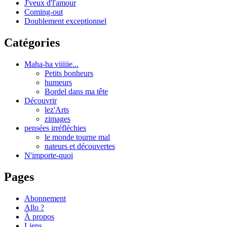
J'veux d'l'amour
Coming-out
Doublement exceptionnel
Catégories
Maha-ha viiiiie...
Petits bonheurs
humeurs
Bordel dans ma tête
Découvrir
lez'Arts
zimages
pensées irréfléchies
le monde tourne mal
nateurs et découvertes
N'importe-quoi
Pages
Abonnement
Allo ?
À propos
Liens