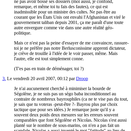
ne pas avoir bossé ses dossiers (moi aussi, je confond,
remarque, et même toi tu fais des fautes), ce qui est
inadmissible pour un ministre des cultes. Ne pas être au
courant que les États Unis ont envahi l'Afghanistan et viré le
gouvernement taliban depuis 2001, ça me paraît d'une toute
autre envergure comme vie dans une autre réalité géo-
politique.
Mais ce n'est pas la peine d'essayer de me convaincre, rassure-
toi je ne préfère pas notre Berlusconissime apprenti dictateur,
je crève de trouille à l'idée de le voir passer, même. Mais
l'autre, elle est tout simplement conne.
(T'es pas en train de déménager, toi ?)
3.
Le vendredi 20 avril 2007, 00:12 par
Droop
Je n'ai aucunement cherché à minimiser la bourde de
Ségolène, je ne suis pas un ségo baba inconditionnel au
contraire de nombreux bayrouphiles (ca ne te vise pas du tout,
je sais que tu voteras -peut-être ?- Bayrou plus par choix
tactique que pour ses idées.) Je remarque juste qu'il y a
souvent deux poids deux mesures sur les erreurs souvent
comparables que font Ségolène et Nicolas. Nicolas s'est aussi
planté sur le nombre de sous-marins, on n'en a pas fait un
scandale. Nicolas a aussi inventé le mot "fatitude" au lieu de