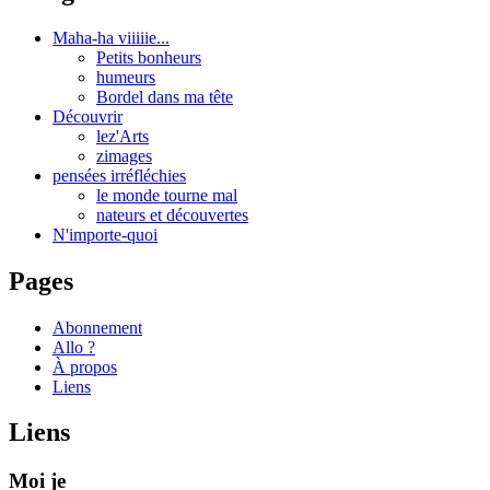
Maha-ha viiiiie...
Petits bonheurs
humeurs
Bordel dans ma tête
Découvrir
lez'Arts
zimages
pensées irréfléchies
le monde tourne mal
nateurs et découvertes
N'importe-quoi
Pages
Abonnement
Allo ?
À propos
Liens
Liens
Moi je