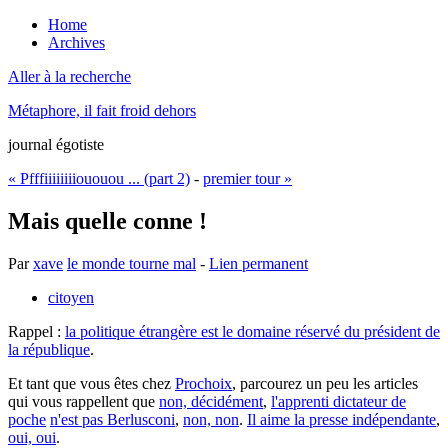
Home
Archives
Aller à la recherche
Métaphore, il fait froid dehors
journal égotiste
« Pfffiiiiiiiiououou ... (part 2)
-
premier tour »
Mais quelle conne !
Par
xave
le monde tourne mal
-
Lien permanent
citoyen
Rappel :
la politique étrangère est le domaine réservé du président de
la république
.
Et tant que vous êtes chez
Prochoix
, parcourez un peu les articles
qui vous rappellent que
non, décidément
,
l'apprenti dictateur de
poche
n'est pas Berlusconi
,
non, non
.
Il aime la presse indépendante
,
oui, oui
.