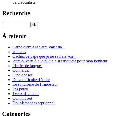
parti socialiste.
Recherche
À retenir
Carpe diem à la Saint Valentin...
la mieux
Cachez ce pape que je ne saurais voir...
lettre ouverte à quelqu'un qui s'inquiète pour mon bonheur
Plaisirs de langues
Connards.
Cinq choses
De la difficulté d'écrire
Le syndrôme de l'imposteur
Pas pareil
J'veux d'l'amour
Coming-out
Doublement exceptionnel
Catégories