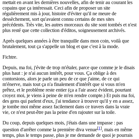
mettait en avant les dernières nouvelles, afin de tenir au courant les
copains que ça intéressait. Ceci afin de proposer un site
régulièrement mis à jour, histoire d'éviter qu'il ne meure de
dessèchement, sort qu'avaient connu certains de mes sites
précédents. Très vite, les autres morceaux du site sont tombés et n'est
plus resté que cette collection d'éditos, soigneusement archivés.
Après quelques années à être tranquille dans mon coin, voilà que
brutalement, tout ça s'appelle un blog et que c'est à la mode.
Fichtre.
Depuis, ma foi, j'évite de trop m'étaler, parce que comme je le disais
plus haut : je n'ai aucun intérêt, pour vous. Ça oblige à des
contorsions, alors je parle un peu de ce que j'aime, de ce qui
m'énerve, mais tout ça n'a finalement d'intérêt que si vous m'en
prêtez, et le problème reste entier (ça a l'air assez évident, pourtant
croyez moi, je viens à peine de m'en rendre compte.) Et puis ma foi,
des gens qui parlent d'eux, j'ai tendance à trouver qu'il y en a assez,
je tombe moi même assez facilement dans ce travers dans la vraie
vie, ce n'est peut-être pas la peine d'en rajouter sur la toile.
Du coup, depuis quelques mois, j'étais dans une impasse : pas
[
1
]
question d'arrêter comme la première diva venue
, mais en même
temps, plus le temps passe, plus je me demande de quoi je pourrais