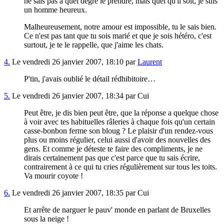
ne sais pas à quel degré le prendre, mais quel qu'il soit, je suis
un homme heureux.
Malheureusement, notre amour est impossible, tu le sais bien.
Ce n'est pas tant que tu sois marié et que je sois hétéro, c'est
surtout, je te le rappelle, que j'aime les chats.
4.
Le vendredi 26 janvier 2007, 18:10 par
Laurent
P'tin, j'avais oublié le détail rédhibitoire…
5.
Le vendredi 26 janvier 2007, 18:34 par Cui
Peut être, je dis bien peut être, que la réponse a quelque chose
à voir avec tes habituelles râleries à chaque fois qu'un certain
casse-bonbon ferme son bloug ? Le plaisir d'un rendez-vous
plus ou moins régulier, celui aussi d'avoir des nouvelles des
gens. Et comme je déteste te faire des compliments, je ne
dirais certainement pas que c'est parce que tu sais écrire,
contrairement à ce qui tu cries régulièrement sur tous les toits.
Va mourir coyote !
6.
Le vendredi 26 janvier 2007, 18:35 par Cui
Et arrête de narguer le pauv' monde en parlant de Bruxelles
sous la neige !