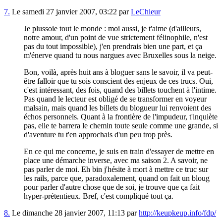
7.
Le samedi 27 janvier 2007, 03:22 par
LeChieur
Je plussoie tout le monde : moi aussi, je t'aime (d'ailleurs,
notre amour, d'un point de vue strictement félinophile, n'est
pas du tout impossible), j'en prendrais bien une part, et ça
m'énerve quand tu nous nargues avec Bruxelles sous la neige.
Bon, voilà, après huit ans à bloguer sans le savoir, il va peut-
être falloir que tu sois conscient des enjeux de ces trucs. Oui,
c'est intéressant, des fois, quand des billets touchent à l'intime.
Pas quand le lecteur est obligé de se transformer en voyeur
malsain, mais quand les billets du blogueur lui renvoient des
échos personnels. Quant à la frontière de l'impudeur, t'inquiète
pas, elle te barrera le chemin toute seule comme une grande, si
d'aventure tu t'en approchais d'un peu trop près.
En ce qui me concerne, je suis en train d'essayer de mettre en
place une démarche inverse, avec ma saison 2. A savoir, ne
pas parler de moi. Eh bin j'hésite à mort à mettre ce truc sur
les rails, parce que, paradoxalement, quand on fait un bloug
pour parler d'autre chose que de soi, je trouve que ça fait
hyper-prétentieux. Bref, c'est compliqué tout ça.
8.
Le dimanche 28 janvier 2007, 11:13 par
http://keupkeup.info/fdp/