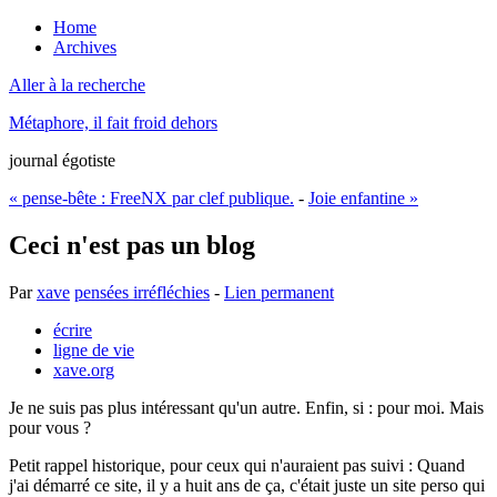
Home
Archives
Aller à la recherche
Métaphore, il fait froid dehors
journal égotiste
« pense-bête : FreeNX par clef publique.
-
Joie enfantine »
Ceci n'est pas un blog
Par
xave
pensées irréfléchies
-
Lien permanent
écrire
ligne de vie
xave.org
Je ne suis pas plus intéressant qu'un autre. Enfin, si : pour moi. Mais
pour vous ?
Petit rappel historique, pour ceux qui n'auraient pas suivi : Quand
j'ai démarré ce site, il y a huit ans de ça, c'était juste un site perso qui