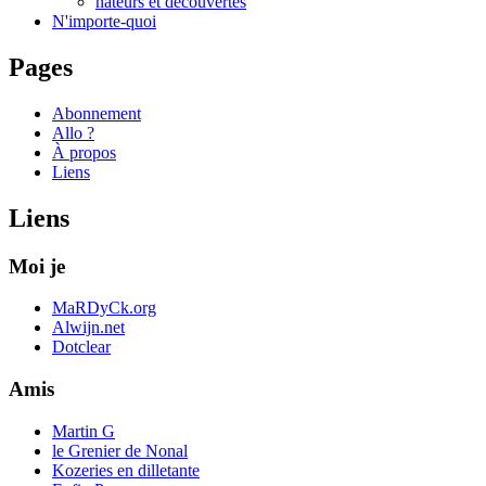
nateurs et découvertes
N'importe-quoi
Pages
Abonnement
Allo ?
À propos
Liens
Liens
Moi je
MaRDyCk.org
Alwijn.net
Dotclear
Amis
Martin G
le Grenier de Nonal
Kozeries en dilletante