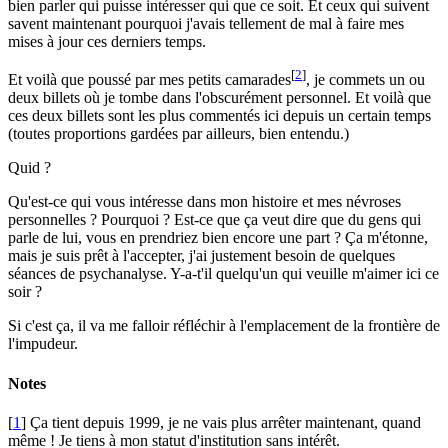
bien parler qui puisse intéresser qui que ce soit. Et ceux qui suivent
savent maintenant pourquoi j'avais tellement de mal à faire mes
mises à jour ces derniers temps.
[
2
]
Et voilà que poussé par mes petits camarades
, je commets un ou
deux billets où je tombe dans l'obscurément personnel. Et voilà que
ces deux billets sont les plus commentés ici depuis un certain temps
(toutes proportions gardées par ailleurs, bien entendu.)
Quid ?
Qu'est-ce qui vous intéresse dans mon histoire et mes névroses
personnelles ? Pourquoi ? Est-ce que ça veut dire que du gens qui
parle de lui, vous en prendriez bien encore une part ? Ça m'étonne,
mais je suis prêt à l'accepter, j'ai justement besoin de quelques
séances de psychanalyse. Y-a-t'il quelqu'un qui veuille m'aimer ici ce
soir ?
Si c'est ça, il va me falloir réfléchir à l'emplacement de la frontière de
l'impudeur.
Notes
[
1
] Ça tient depuis 1999, je ne vais plus arrêter maintenant, quand
même ! Je tiens à mon statut d'institution sans intérêt.