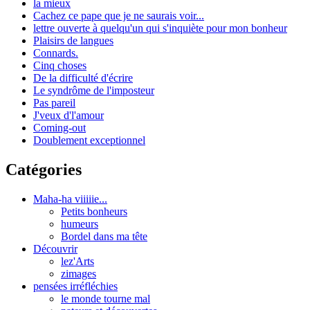
la mieux
Cachez ce pape que je ne saurais voir...
lettre ouverte à quelqu'un qui s'inquiète pour mon bonheur
Plaisirs de langues
Connards.
Cinq choses
De la difficulté d'écrire
Le syndrôme de l'imposteur
Pas pareil
J'veux d'l'amour
Coming-out
Doublement exceptionnel
Catégories
Maha-ha viiiiie...
Petits bonheurs
humeurs
Bordel dans ma tête
Découvrir
lez'Arts
zimages
pensées irréfléchies
le monde tourne mal