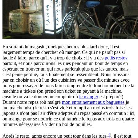
En sortant du magasin, quelques heures plus tard donc, il est
largement temps de chercher où manger. Ce qui ne paraît pas si
facile à faire, parce qu'il y a trop de choix : il y a des
petits restos
partout, et nous parcourons les rues pendant un bout de temps en
espérant en trouver un qui nous parlerait plus que les autres, mais
c'est peine perdue, tous finalement se ressemblent. Nous finissons
par en choisir un où l'un des cuisiniers va passer dix minutes avec
nous pour essayer de nous faire comprendre le fonctionnement de la
machine à tickets (on prend son ticket en payant à la machine,
ensuite on va le donner au comptoir où
le manger
est préparé.)
Durant notre repas (où malgré
mon entrainement aux baguettes
je
tue ma chemise) le resto s'est vidé et rempli au moins trois fois : les
japonais n'ont pas l'air d'être adeptes du repas passé en commun : ici,
on mange pour se nourrir, ce qui ramène le repas aux trois ou quatre
minutes nécessaires à vider un bol de nouilles.
[
4
]
Après le resto, après encore un petit tour dans les rues
, il est tout