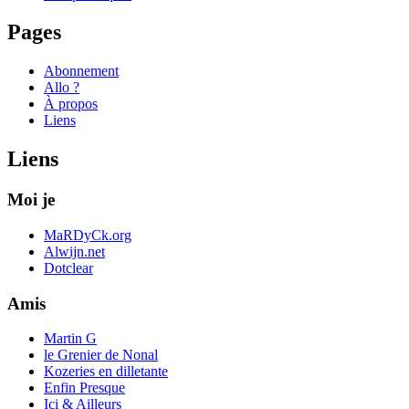
Pages
Abonnement
Allo ?
À propos
Liens
Liens
Moi je
MaRDyCk.org
Alwijn.net
Dotclear
Amis
Martin G
le Grenier de Nonal
Kozeries en dilletante
Enfin Presque
Ici & Ailleurs