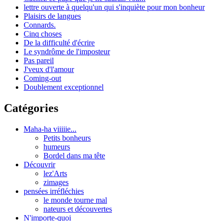
lettre ouverte à quelqu'un qui s'inquiète pour mon bonheur
Plaisirs de langues
Connards.
Cinq choses
De la difficulté d'écrire
Le syndrôme de l'imposteur
Pas pareil
J'veux d'l'amour
Coming-out
Doublement exceptionnel
Catégories
Maha-ha viiiiie...
Petits bonheurs
humeurs
Bordel dans ma tête
Découvrir
lez'Arts
zimages
pensées irréfléchies
le monde tourne mal
nateurs et découvertes
N'importe-quoi