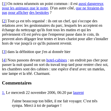
[
1
] On notera néanmois un point commun : il est
aussi dangereux
pour les animaux que le notre
. D'un autre côté,
que ne feraient-ils
pas
pour afficher
des bestioles
?
[
2
] Tout ça est très organisé : ils ont un chef, qui s'occupe des
relations avec les gestionnaires du parc, lesquels les acceptent en
échange du nettoyage qu'ils font tous les matins et qui les
préviennent s'il est prévu que l'empereur passe dans le coin, ils
peuvent alors dégager leur tentes et leurs chariot pour aller s'installer
hors de vue jusqu'à ce qu'ils puissent revenir.
[
3
] dans la définition que j'en ai donnée hier
[
4
] Nous passons devant un
hotel-cabines
: un endroit pas cher pour
passer la nuit quand on sort du travail trop tard pour rentrer chez soi,
les chambres sont des cabines : une espèce d'œuf avec un matelas,
une lampe et la télé. Charmant.
Commentaires
1.
Le mercredi 22 novembre 2006, 06:20 par
laurent
J'aime beaucoup ton billet, il me fait voyager. C'est très
sympa. Merci à toi de partager !