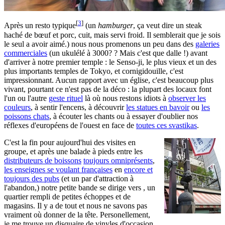
[
3
]
Après un resto typique
(un
hamburger
, ça veut dire un steak
haché de bœuf et porc, cuit, mais servi froid. Il semblerait que je sois
le seul a avoir aimé.) nous nous promenons un peu dans des
galeries
commerciales
(un ukulélé à 3000? ? Mais c'est que dalle !) avant
d'arriver à notre premier temple : le Senso-ji, le plus vieux et un des
plus importants temples de Tokyo, et cornigidouille, c'est
impressionnant. Aucun rapport avec un église, c'est beaucoup plus
vivant, pourtant ce n'est pas de la déco : la plupart des locaux font
l'un ou l'autre
geste rituel
là où nous restons idiots à
observer les
couleurs
, à sentir l'encens, à découvrir
les statues en bavoir
ou
les
poissons chats
, à écouter les chants ou à essayer d'oublier nos
réflexes d'européens de l'ouest en face de
toutes ces svastikas
.
C'est la fin pour aujourd'hui des visites en
groupe, et après une balade à pieds entre les
distributeurs de boissons
toujours omniprésents
,
les enseignes se voulant françaises
en
encore et
toujours des pubs
(et un par d'attraction à
l'abandon,) notre petite bande se dirige vers , un
quartier rempli de petites échoppes et de
magasins. Il y a de tout et nous ne savons pas
vraiment où donner de la tête. Personellement,
je me trouve un disquaire de vinyles d'occasion,