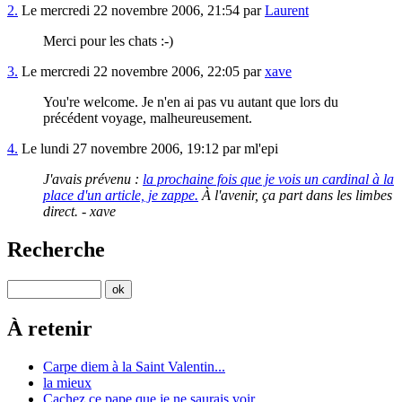
2.
Le mercredi 22 novembre 2006, 21:54 par
Laurent
Merci pour les chats :-)
3.
Le mercredi 22 novembre 2006, 22:05 par
xave
You're welcome. Je n'en ai pas vu autant que lors du
précédent voyage, malheureusement.
4.
Le lundi 27 novembre 2006, 19:12 par ml'epi
J'avais prévenu :
la prochaine fois que je vois un cardinal à la
place d'un article, je zappe
.
À l'avenir, ça part dans les limbes
direct. - xave
Recherche
À retenir
Carpe diem à la Saint Valentin...
la mieux
Cachez ce pape que je ne saurais voir...