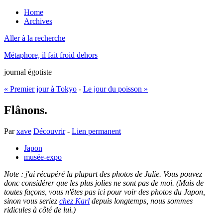
Home
Archives
Aller à la recherche
Métaphore, il fait froid dehors
journal égotiste
« Premier jour à Tokyo
-
Le jour du poisson »
Flânons.
Par
xave
Découvrir
-
Lien permanent
Japon
musée-expo
Note : j'ai récupéré la plupart des photos de Julie. Vous pouvez
donc considérer que les plus jolies ne sont pas de moi. (Mais de
toutes façons, vous n'êtes pas ici pour voir des photos du Japon,
sinon vous seriez
chez Karl
depuis longtemps, nous sommes
ridicules à côté de lui.)