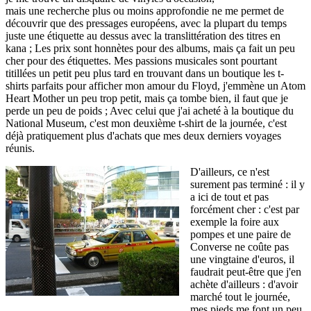
mais une recherche plus ou moins approfondie ne me permet de
découvrir que des pressages européens, avec la plupart du temps
juste une étiquette au dessus avec la translittération des titres en
kana ; Les prix sont honnètes pour des albums, mais ça fait un peu
cher pour des étiquettes. Mes passions musicales sont pourtant
titillées un petit peu plus tard en trouvant dans un boutique les t-
shirts parfaits pour afficher mon amour du Floyd, j'emmène un Atom
Heart Mother un peu trop petit, mais ça tombe bien, il faut que je
perde un peu de poids ; Avec celui que j'ai acheté à la boutique du
National Museum, c'est mon deuxième t-shirt de la journée, c'est
déjà pratiquement plus d'achats que mes deux derniers voyages
réunis.
D'ailleurs, ce n'est
surement pas terminé : il y
a ici de tout et pas
forcément cher : c'est par
exemple la foire aux
pompes et une paire de
Converse ne coûte pas
une vingtaine d'euros, il
faudrait peut-être que j'en
achète d'ailleurs : d'avoir
marché tout le journée,
mes pieds me font un peu