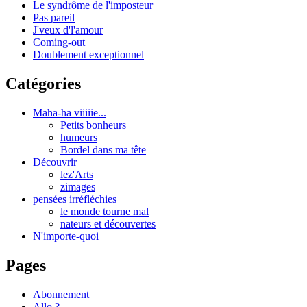
Le syndrôme de l'imposteur
Pas pareil
J'veux d'l'amour
Coming-out
Doublement exceptionnel
Catégories
Maha-ha viiiiie...
Petits bonheurs
humeurs
Bordel dans ma tête
Découvrir
lez'Arts
zimages
pensées irréfléchies
le monde tourne mal
nateurs et découvertes
N'importe-quoi
Pages
Abonnement
Allo ?