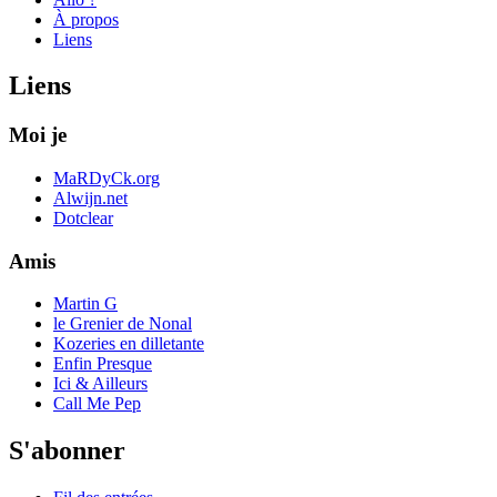
À propos
Liens
Liens
Moi je
MaRDyCk.org
Alwijn.net
Dotclear
Amis
Martin G
le Grenier de Nonal
Kozeries en dilletante
Enfin Presque
Ici & Ailleurs
Call Me Pep
S'abonner