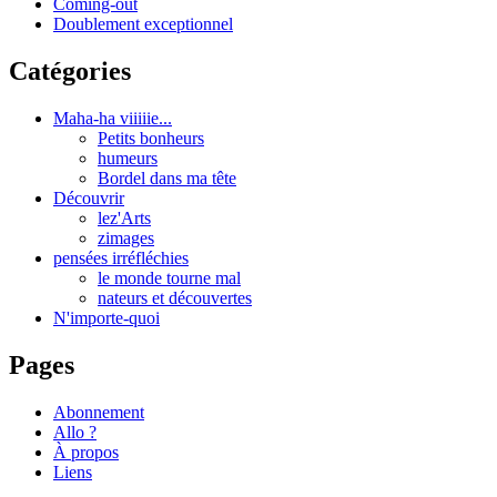
Coming-out
Doublement exceptionnel
Catégories
Maha-ha viiiiie...
Petits bonheurs
humeurs
Bordel dans ma tête
Découvrir
lez'Arts
zimages
pensées irréfléchies
le monde tourne mal
nateurs et découvertes
N'importe-quoi
Pages
Abonnement
Allo ?
À propos
Liens