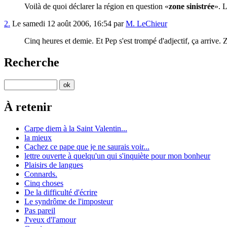
Voilà de quoi déclarer la région en question
zone sinistrée
. 
2.
Le samedi 12 août 2006, 16:54 par
M. LeChieur
Cinq heures et demie. Et Pep s'est trompé d'adjectif, ça arrive.
Recherche
À retenir
Carpe diem à la Saint Valentin...
la mieux
Cachez ce pape que je ne saurais voir...
lettre ouverte à quelqu'un qui s'inquiète pour mon bonheur
Plaisirs de langues
Connards.
Cinq choses
De la difficulté d'écrire
Le syndrôme de l'imposteur
Pas pareil
J'veux d'l'amour