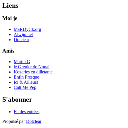
Liens
Moi je
MaRDyCk.org
Alwijn.net
Dotclear
Amis
Martin G
le Grenier de Nonal
Kozeries en dilletante
Enfin Presque
Ici & Ailleurs
Call Me Pep
S'abonner
Fil des entrées
Propulsé par
Dotclear