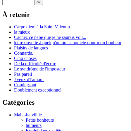
À retenir
Carpe diem à la Saint Valentin...
la mieux
Cachez ce pape que je ne saurais voir...
lettre ouverte à quelqu'un qui s'inquiète pour mon bonheur
Plaisirs de langues
Connards.
Cinq choses
De la difficulté d'écrire
Le syndrôme de l'imposteur
Pas pareil
J'veux d'l'amour
Coming-out
Doublement exceptionnel
Catégories
Maha-ha viiiiie...
Petits bonheurs
humeurs
Bordel dans ma tête