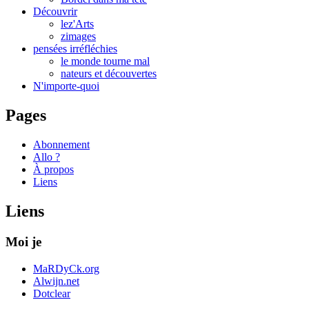
Découvrir
lez'Arts
zimages
pensées irréfléchies
le monde tourne mal
nateurs et découvertes
N'importe-quoi
Pages
Abonnement
Allo ?
À propos
Liens
Liens
Moi je
MaRDyCk.org
Alwijn.net
Dotclear