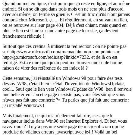
Quand on met en ligne, c'est pour que ça reste en ligne, et au même
endroit. Si on se dit que dans trois mois on ne sera plus d'accord
avec soi même, on ferme sa gueule. C'est un truc qu'ils n'ont jamais
compris chez Microsoft, ça ... Et régulièrement, en suivant un lien,
on se retrouve sur leur page 404. Déjà c'est chiant, mais quand en
plus le lien est situé sur une autre page de leur site, ça devient
franchement ridicule !
Surtout que ces crétins là utilisent la redirection : on ne pointe pas
sur http://www.microsoft.com/trucmachin, non : on pointe sur
http://go.microsoft.com/redir.asp?linkid=7232, et de là on est
redirigé. Est-ce que quelqu'un peut me trouver une seule bonne
raison de virer des référence de cet index là ?
Cette semaine, j'ai réinstallé un Windows 98 pour faire des tests
dessus. W98, c'était bien : c'était l'invention de WindowsUpdate,
cool... Sauf que le lien vers WindowsUpdate de W98, ben il renvoie
une belle erreur :
cette page n'existe pas, vous ètes sûr que vous
n'avez pas fait une connerie ?
Tu parles que j'ai fait une connerie :
j'ai installé Windows !
Mais finalement, ce qui m'a réellement fait rire, c'est que le
navigateur inclus dans Win98 est Internet Explorer 4. Et ben vous
savez quoi ? Il n'y a pas une seule page de microsoft.com qui ne
produise de vilaines erreurs javascript avec ie4 ! Voilà un bel