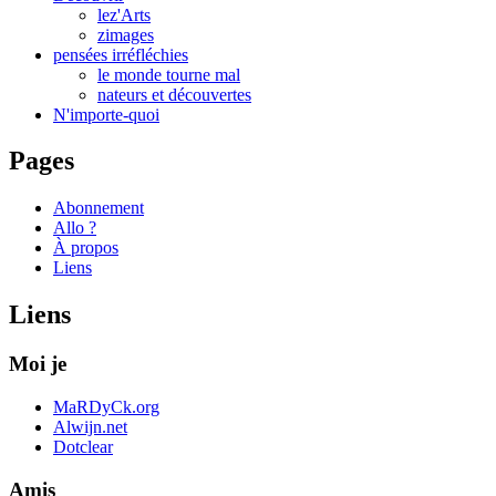
lez'Arts
zimages
pensées irréfléchies
le monde tourne mal
nateurs et découvertes
N'importe-quoi
Pages
Abonnement
Allo ?
À propos
Liens
Liens
Moi je
MaRDyCk.org
Alwijn.net
Dotclear
Amis