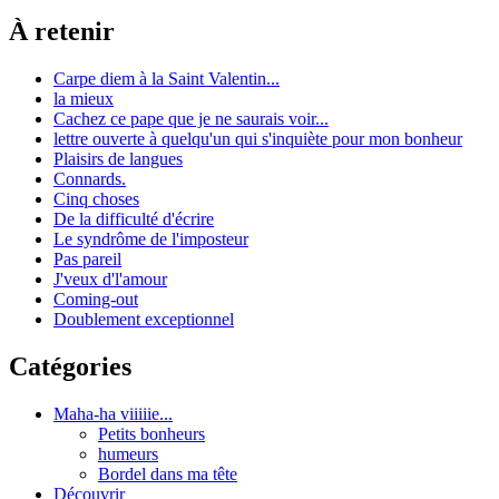
À retenir
Carpe diem à la Saint Valentin...
la mieux
Cachez ce pape que je ne saurais voir...
lettre ouverte à quelqu'un qui s'inquiète pour mon bonheur
Plaisirs de langues
Connards.
Cinq choses
De la difficulté d'écrire
Le syndrôme de l'imposteur
Pas pareil
J'veux d'l'amour
Coming-out
Doublement exceptionnel
Catégories
Maha-ha viiiiie...
Petits bonheurs
humeurs
Bordel dans ma tête
Découvrir