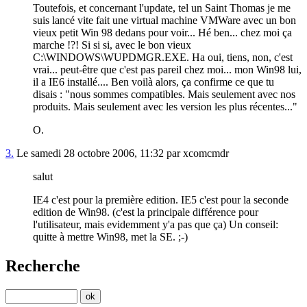
Toutefois, et concernant l'update, tel un Saint Thomas je me
suis lancé vite fait une virtual machine VMWare avec un bon
vieux petit Win 98 dedans pour voir... Hé ben... chez moi ça
marche !?! Si si si, avec le bon vieux
C:\WINDOWS\WUPDMGR.EXE. Ha oui, tiens, non, c'est
vrai... peut-être que c'est pas pareil chez moi... mon Win98 lui,
il a IE6 installé.... Ben voilà alors, ça confirme ce que tu
disais : "nous sommes compatibles. Mais seulement avec nos
produits. Mais seulement avec les version les plus récentes..."
O.
3.
Le samedi 28 octobre 2006, 11:32 par xcomcmdr
salut
IE4 c'est pour la première edition. IE5 c'est pour la seconde
edition de Win98. (c'est la principale différence pour
l'utilisateur, mais evidemment y'a pas que ça) Un conseil:
quitte à mettre Win98, met la SE. ;-)
Recherche