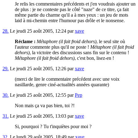
Je relis les commentaires précédents et j'en voudrais ajouter un
de plus : je ne conteste pas le côté "naze" de ce titre, ça fait
même partie du charme qu'il a à mes yeux : un jeu de mots
laid à mi-chemin entre l'humour pas drôle et le nonsense.
28.
Le jeudi 25 août 2005, 12:24 par
xave
Réclame :
Métaphore (il fait froid dehors)
, le seul site où
l'auteur commente plus qu'il ne poste !
Métaphore (il fait froid
dehors)
, la victoire des discussions sans fin sur le contenu !
Métaphore (il fait froid dehors)
, c'est bon, lisez-en !
29.
Le jeudi 25 août 2005, 12:26 par
xave
(merci de lire le commentaire précédent avec une voix
nasillarde, genre ciné-actualités années quarante)
30.
Le jeudi 25 août 2005, 12:55 par
Pep
Non mais ça va pas bien, toi ?!
31.
Le jeudi 25 août 2005, 13:03 par
xave
Si, pourquoi ? Tu t'inquiètes pour moi ?
32.
Le lundi 29 août 2005, 18:49 par
xave