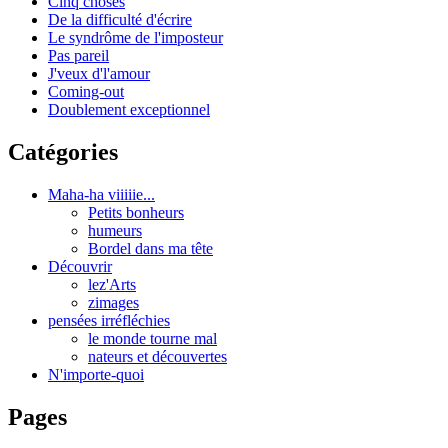
Cinq choses
De la difficulté d'écrire
Le syndrôme de l'imposteur
Pas pareil
J'veux d'l'amour
Coming-out
Doublement exceptionnel
Catégories
Maha-ha viiiiie...
Petits bonheurs
humeurs
Bordel dans ma tête
Découvrir
lez'Arts
zimages
pensées irréfléchies
le monde tourne mal
nateurs et découvertes
N'importe-quoi
Pages