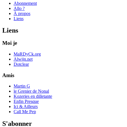
Abonnement
Allo ?
À propos
Liens
Liens
Moi je
MaRDyCk.org
Alwijn.net
Dotclear
Amis
Martin G
le Grenier de Nonal
Kozeries en dilletante
Enfin Presque
Ici & Ailleurs
Call Me Pep
S'abonner