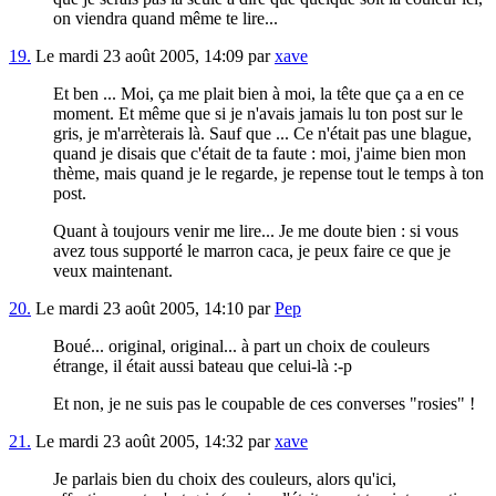
on viendra quand même te lire...
19.
Le mardi 23 août 2005, 14:09 par
xave
Et ben ... Moi, ça me plait bien à moi, la tête que ça a en ce
moment. Et même que si je n'avais jamais lu ton post sur le
gris, je m'arrèterais là. Sauf que ... Ce n'était pas une blague,
quand je disais que c'était de ta faute : moi, j'aime bien mon
thème, mais quand je le regarde, je repense tout le temps à ton
post.
Quant à toujours venir me lire... Je me doute bien : si vous
avez tous supporté le marron caca, je peux faire ce que je
veux maintenant.
20.
Le mardi 23 août 2005, 14:10 par
Pep
Boué... original, original... à part un choix de couleurs
étrange, il était aussi bateau que celui-là :-p
Et non, je ne suis pas le coupable de ces converses "rosies" !
21.
Le mardi 23 août 2005, 14:32 par
xave
Je parlais bien du choix des couleurs, alors qu'ici,