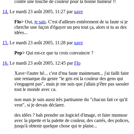
contre une touche de couleur pour la bonne humeur !!
14.
Le mardi 23 août 2005, 11:27 par
xave
Flo>
Oui,
je sais
. C'est d'ailleurs entièrement de ta faute si je
cherche une façon d'égayer un peu tout ça, alors si tu as des
idées...
15.
Le mardi 23 août 2005, 11:28 par
xave
Pep>
Qui est-ce que tu crois convaincre ?
16.
Le mardi 23 août 2005, 12:45 par
Flo
Xave>l'autre hé... c'est d'ma faute maintenant... j'ai failli faire
une remarque du genre "le gris est la couleur des gens qui
s'engagent pas", mais je me suis que j'allais p'être pas saouler
tout le monde avec ca.
non mais je suis aussi très partisanne du "chacun fait ce qu'il
veut", si je devais déclarer.
des idées ? bah prendre un logiciel d'image, et faire mumuse
avec la pipette et la palette de couleur, des carrés, des polices,
jusqu'à obtenir quelque chose qui te plaise...