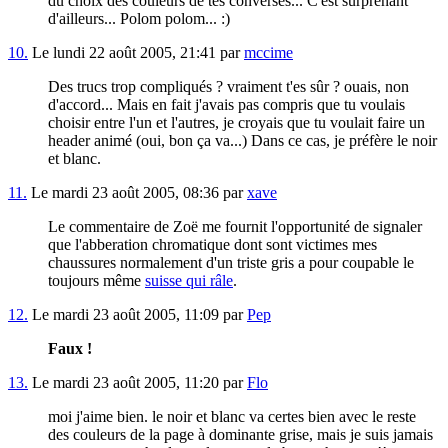
du choix des couleurs de tes converses... C'est surprenant
d'ailleurs... Polom polom... :)
10.
Le lundi 22 août 2005, 21:41 par
mccime
Des trucs trop compliqués ? vraiment t'es sûr ? ouais, non
d'accord... Mais en fait j'avais pas compris que tu voulais
choisir entre l'un et l'autres, je croyais que tu voulait faire un
header animé (oui, bon ça va...) Dans ce cas, je préfère le noir
et blanc.
11.
Le mardi 23 août 2005, 08:36 par
xave
Le commentaire de Zoë me fournit l'opportunité de signaler
que l'abberation chromatique dont sont victimes mes
chaussures normalement d'un triste gris a pour coupable le
toujours même
suisse qui râle
.
12.
Le mardi 23 août 2005, 11:09 par
Pep
Faux !
13.
Le mardi 23 août 2005, 11:20 par
Flo
moi j'aime bien. le noir et blanc va certes bien avec le reste
des couleurs de la page à dominante grise, mais je suis jamais