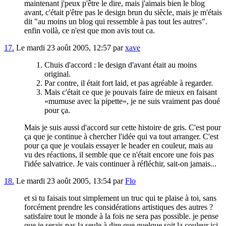
maintenant j'peux p'être le dire, mais j'aimais bien le blog
avant, c'était p'être pas le design brun du siècle, mais je m'étais
dit "au moins un blog qui ressemble à pas tout les autres".
enfin voilà, ce n'est que mon avis tout ca.
17.
Le mardi 23 août 2005, 12:57 par
xave
Chuis d'accord : le design d'avant était au moins
original.
Par contre, il était fort laid, et pas agréable à regarder.
Mais c'était ce que je pouvais faire de mieux en faisant
mumuse avec la pipette
, je ne suis vraiment pas doué
pour ça.
Mais je suis aussi d'accord sur cette histoire de gris. C'est pour
ça que je continue à chercher l'idée qui va tout arranger. C'est
pour ça que je voulais essayer le header en couleur, mais au
vu des réactions, il semble que ce n'était encore une fois pas
l'idée salvatrice. Je vais continuer à réfléchir, sait-on jamais...
18.
Le mardi 23 août 2005, 13:54 par
Flo
et si tu faisais tout simplement un truc qui te plaise à toi, sans
forcément prendre les considérations artistiques des autres ?
satisfaire tout le monde à la fois ne sera pas possible. je pense
que je serais pas la seule à dire que quelque soit la couleur ici,