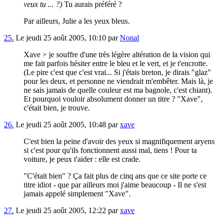
veux tu ... ?)
Tu aurais préféré ?
Par ailleurs, Julie a les yeux bleus.
25.
Le jeudi 25 août 2005, 10:10 par
Nonal
Xave > je souffre d'une très légère altération de la vision qui
me fait parfois hésiter entre le bleu et le vert, et je t'encrotte.
(Le pire c'est que c'est vrai... Si j'étais breton, je dirais "glaz"
pour les deux, et personne ne viendrait m'embêter. Mais là, je
ne sais jamais de quelle couleur est ma bagnole, c'est chiant).
Et pourquoi vouloir absolument donner un titre ? "Xave",
c'était bien, je trouve.
26.
Le jeudi 25 août 2005, 10:48 par
xave
C'est bien la peine d'avoir des yeux si magnifiquement aryens
si c'est pour qu'ils fonctionnent aussi mal, tiens ! Pour ta
voiture, je peux t'aider : elle est crade.
"C'était bien" ? Ça fait plus de cinq ans que ce site porte ce
titre idiot - que par ailleurs moi j'aime beaucoup - Il ne s'est
jamais appelé simplement "Xave".
27.
Le jeudi 25 août 2005, 12:22 par
xave