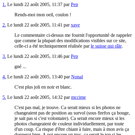
1.
Le lundi 22 août 2005, 11:37 par
Pep
Rends-moi mon oeil, coulon !
2.
Le lundi 22 août 2005, 11:41 par
xave
Le commentaire ci-dessus me fournit l'opportunité de rappeler
que comme la plupart des modifications visibles sur ce site,
celle-ci a été techniquement réalisée par
le suisse qui râle
.
3.
Le lundi 22 août 2005, 11:46 par
Pep
gné ...
4.
Le lundi 22 août 2005, 13:40 par
Nonal
C'est plus joli en noir et blanc.
5.
Le lundi 22 août 2005, 14:32 par
mccime
C'est pas mal, je trouve. Ca serait mieux si les photos ne
changeaient pas de position au survol (sous firefox ça bouge,
je sait pas si c'est volontaire). Ca serait encore mieux si les
photos changeaient de couleur individuellement, par toute
d'un coup. Ca risque d'être chiant à faire, mais à mon avis ça
donnerai bien. A oui encore un truc, ça serait le top si les