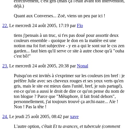
effectivement, c'est gris (mais ça l'était avant ton intervention,
déjà.)
Quant aux Converses... Zoë, viens un peu par ici !
22.
Le mercredi 24 août 2005, 17:19 par
Flo
tiens j'pensais à un truc, si t'es pas doué pour assortir deux
couleurs ensemble - quoique le don en la matière est une
notion ma foi fort subjective - y en a qui le sont sur le css zen
garden... faut bien qu'il serve ce site à autre chose qu'à "ouha
c'est bô!"
23.
Le mercredi 24 août 2005, 20:38 par
Nonal
Puisqu'on est invités à s'exprimer sur les couleurs (en bref : je
préfère Julie avec ses cheveux rouges et ses yeux verts qu'en
gris, mais le site est mieux dans l'unité, bref, je suis partagé),
est-ce qu'on a aussi le droit de dire ce qu'on pense du nom de
ton blogue ? Parce que "Métaphore, il fait froid dehors",
personnellement, j'ai toujours trouvé ça archi-naze... Aïe !
Non ! Pas la tête !
24.
Le jeudi 25 août 2005, 08:42 par
xave
L'autre option, c'était
Et tu avances, et tubercule (comment