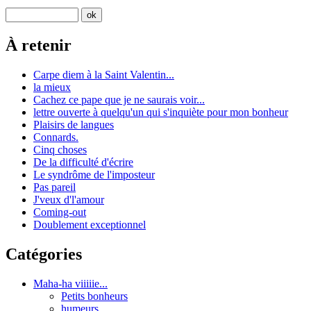
À retenir
Carpe diem à la Saint Valentin...
la mieux
Cachez ce pape que je ne saurais voir...
lettre ouverte à quelqu'un qui s'inquiète pour mon bonheur
Plaisirs de langues
Connards.
Cinq choses
De la difficulté d'écrire
Le syndrôme de l'imposteur
Pas pareil
J'veux d'l'amour
Coming-out
Doublement exceptionnel
Catégories
Maha-ha viiiiie...
Petits bonheurs
humeurs