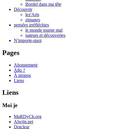
Bordel dans ma tête
Découvrir
lez'Arts
zimages
pensées irréfléchies
le monde tourne mal
nateurs et découvertes
N'importe-quoi
Pages
Abonnement
Allo ?
À propos
Liens
Liens
Moi je
MaRDyCk.org
Alwijn.net
Dotclear