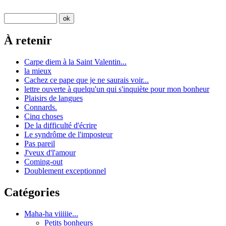
À retenir
Carpe diem à la Saint Valentin...
la mieux
Cachez ce pape que je ne saurais voir...
lettre ouverte à quelqu'un qui s'inquiète pour mon bonheur
Plaisirs de langues
Connards.
Cinq choses
De la difficulté d'écrire
Le syndrôme de l'imposteur
Pas pareil
J'veux d'l'amour
Coming-out
Doublement exceptionnel
Catégories
Maha-ha viiiiie...
Petits bonheurs