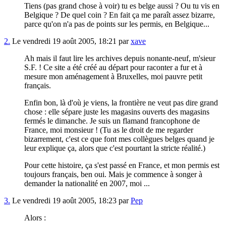
Tiens (pas grand chose à voir) tu es belge aussi ? Ou tu vis en
Belgique ? De quel coin ? En fait ça me paraît assez bizarre,
parce qu'on n'a pas de points sur les permis, en Belgique...
2.
Le vendredi 19 août 2005, 18:21 par
xave
Ah mais il faut lire les archives depuis nonante-neuf, m'sieur
S.F. ! Ce site a été créé au départ pour raconter a fur et à
mesure mon aménagement à Bruxelles, moi pauvre petit
français.
Enfin bon, là d'où je viens, la frontière ne veut pas dire grand
chose : elle sépare juste les magasins ouverts des magasins
fermés le dimanche. Je suis un flamand francophone de
France, moi monsieur ! (Tu as le droit de me regarder
bizarrement, c'est ce que font mes collègues belges quand je
leur explique ça, alors que c'est pourtant la stricte réalité.)
Pour cette histoire, ça s'est passé en France, et mon permis est
toujours français, ben oui. Mais je commence à songer à
demander la nationalité en 2007, moi ...
3.
Le vendredi 19 août 2005, 18:23 par
Pep
Alors :