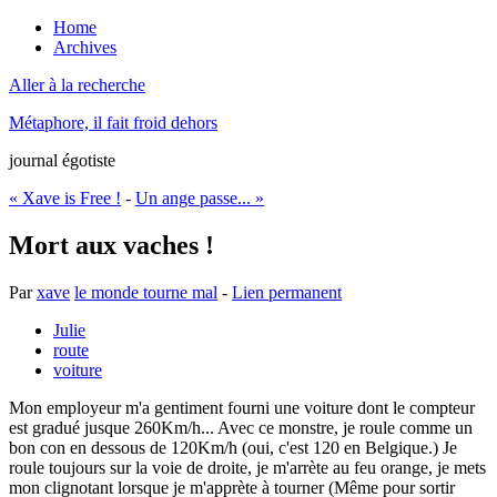
Home
Archives
Aller à la recherche
Métaphore, il fait froid dehors
journal égotiste
« Xave is Free !
-
Un ange passe... »
Mort aux vaches !
Par
xave
le monde tourne mal
-
Lien permanent
Julie
route
voiture
Mon employeur m'a gentiment fourni une voiture dont le compteur
est gradué jusque 260Km/h... Avec ce monstre, je roule comme un
bon con en dessous de 120Km/h (oui, c'est 120 en Belgique.) Je
roule toujours sur la voie de droite, je m'arrète au feu orange, je mets
mon clignotant lorsque je m'apprète à tourner (Même pour sortir