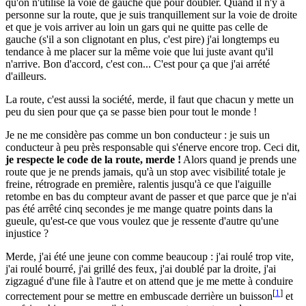
qu'on n'utilise la voie de gauche que pour doubler. Quand il n'y a
personne sur la route, que je suis tranquillement sur la voie de droite
et que je vois arriver au loin un gars qui ne quitte pas celle de
gauche (s'il a son clignotant en plus, c'est pire) j'ai longtemps eu
tendance à me placer sur la même voie que lui juste avant qu'il
n'arrive. Bon d'accord, c'est con... C'est pour ça que j'ai arrété
d'ailleurs.
La route, c'est aussi la société, merde, il faut que chacun y mette un
peu du sien pour que ça se passe bien pour tout le monde !
Je ne me considère pas comme un bon conducteur : je suis un
conducteur à peu près responsable qui s'énerve encore trop. Ceci dit,
je respecte le code de la route, merde !
Alors quand je prends une
route que je ne prends jamais, qu'à un stop avec visibilité totale je
freine, rétrograde en première, ralentis jusqu'à ce que l'aiguille
retombe en bas du compteur avant de passer et que parce que je n'ai
pas été arrêté cinq secondes je me mange quatre points dans la
gueule, qu'est-ce que vous voulez que je ressente d'autre qu'une
injustice ?
Merde, j'ai été une jeune con comme beaucoup : j'ai roulé trop vite,
j'ai roulé bourré, j'ai grillé des feux, j'ai doublé par la droite, j'ai
zigzagué d'une file à l'autre et on attend que je me mette à conduire
[
1
]
correctement pour se mettre en embuscade derrière un buisson
et