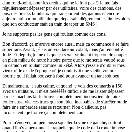
d'un rond-point, pour les crétins qui ne le font pas !) Je me fais
régulièrement dépasser par des utilitaires, voire des camions, des
bus, des breaks familiaux qui transportent des gamins et encore
aujourd'hui par un utilitaire qui dépassait allègrement les limites alors
que son conducteur était en train de taper un SMS !
Je ne supporte pas les gens qui roulent comme des cons.
Bon d'accord, ça m'arrive encore aussi, mais ça commence à se faire
super rare. Avant, j'étais un vrai taré au volant, mais j'ai rencontré
Julie. Et depuis, je me dis que ça serait vraiment trop con de couper
en plein milieu de notre histoire parce que je me serais vautré sous
un camion en roulant comme un kéké. Alors j'essaie d'oublier mes
vieux réflexes de l'époque où je conduisait une vieille voiture
pourrie qu'il fallait pousser à fond pour avancer un tant soit peu.
Et maintenant, je suis calmé, et quand je vois des connards à 150
avec un utilitaire, il m'est trèèèèèès difficile de me laisser dépasser
par ces machins là. Je trouve complètement inconscient de faire
rouler aussi vite ces trucs qui sont bien incapables de s'arrêter ou de
faire une embardée sans se retourner. Non d'ailleurs, pas
inconscient : je trouve ça complètement con.
Pour m'énerver, on peut aussi squatter la voie de gauche, surtout
quand il n'y a personne. Je rappelle que le code de la route impose