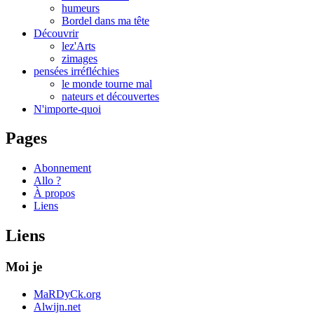
humeurs
Bordel dans ma tête
Découvrir
lez'Arts
zimages
pensées irréfléchies
le monde tourne mal
nateurs et découvertes
N'importe-quoi
Pages
Abonnement
Allo ?
À propos
Liens
Liens
Moi je
MaRDyCk.org
Alwijn.net