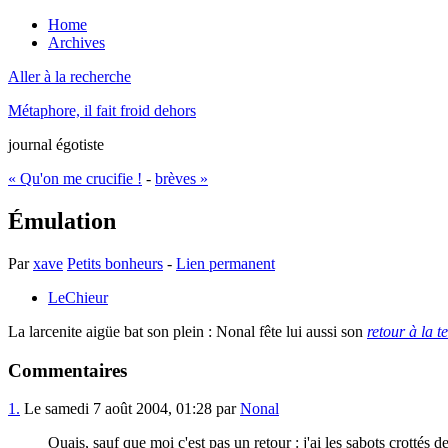
Home
Archives
Aller à la recherche
Métaphore, il fait froid dehors
journal égotiste
« Qu'on me crucifie !
-
brèves »
Émulation
Par
xave
Petits bonheurs
-
Lien permanent
LeChieur
La larcenite aigüe bat son plein : Nonal fête lui aussi son
retour à la t
Commentaires
1.
Le samedi 7 août 2004, 01:28 par
Nonal
Ouais, sauf que moi c'est pas un retour : j'ai les sabots crottés de