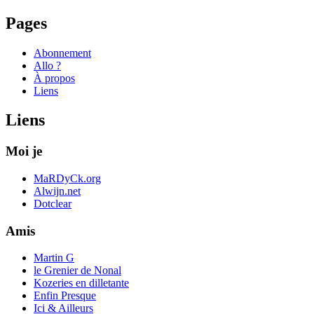
Pages
Abonnement
Allo ?
À propos
Liens
Liens
Moi je
MaRDyCk.org
Alwijn.net
Dotclear
Amis
Martin G
le Grenier de Nonal
Kozeries en dilletante
Enfin Presque
Ici & Ailleurs