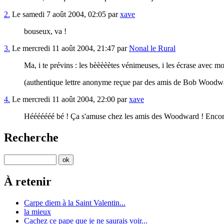
2.
Le samedi 7 août 2004, 02:05 par
xave
bouseux, va !
3.
Le mercredi 11 août 2004, 21:47 par
Nonal le Rural
Ma, i te prévins : les bèèèèètes vénimeuses, i les écrase avec mo
(authentique lettre anonyme reçue par des amis de Bob Woodw
4.
Le mercredi 11 août 2004, 22:00 par
xave
Hééééééé bé ! Ça s'amuse chez les amis des Woodward ! Encore de
Recherche
À retenir
Carpe diem à la Saint Valentin...
la mieux
Cachez ce pape que je ne saurais voir...