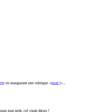
erre
en inaugurant une rubrique
rural !
...
puis tout petit, cré vingt dieux !