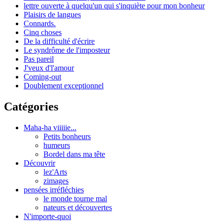
lettre ouverte à quelqu'un qui s'inquiète pour mon bonheur
Plaisirs de langues
Connards.
Cinq choses
De la difficulté d'écrire
Le syndrôme de l'imposteur
Pas pareil
J'veux d'l'amour
Coming-out
Doublement exceptionnel
Catégories
Maha-ha viiiiie...
Petits bonheurs
humeurs
Bordel dans ma tête
Découvrir
lez'Arts
zimages
pensées irréfléchies
le monde tourne mal
nateurs et découvertes
N'importe-quoi