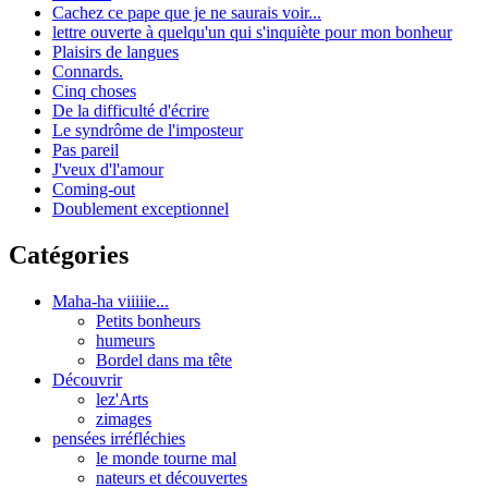
Cachez ce pape que je ne saurais voir...
lettre ouverte à quelqu'un qui s'inquiète pour mon bonheur
Plaisirs de langues
Connards.
Cinq choses
De la difficulté d'écrire
Le syndrôme de l'imposteur
Pas pareil
J'veux d'l'amour
Coming-out
Doublement exceptionnel
Catégories
Maha-ha viiiiie...
Petits bonheurs
humeurs
Bordel dans ma tête
Découvrir
lez'Arts
zimages
pensées irréfléchies
le monde tourne mal
nateurs et découvertes