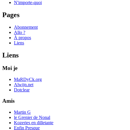
N'importe-quoi
Pages
Abonnement
Allo ?
À propos
Liens
Liens
Moi je
MaRDyCk.org
Alwijn.net
Dotclear
Amis
Martin G
le Grenier de Nonal
Kozeries en dilletante
Enfin Presque