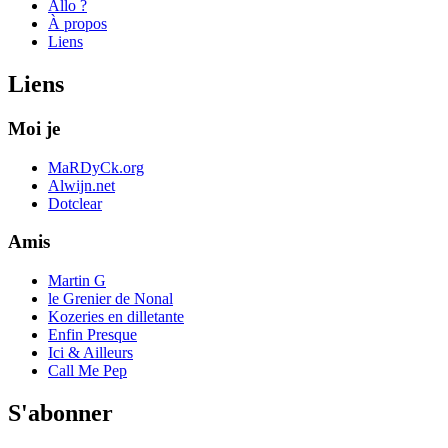
Allo ?
À propos
Liens
Liens
Moi je
MaRDyCk.org
Alwijn.net
Dotclear
Amis
Martin G
le Grenier de Nonal
Kozeries en dilletante
Enfin Presque
Ici & Ailleurs
Call Me Pep
S'abonner