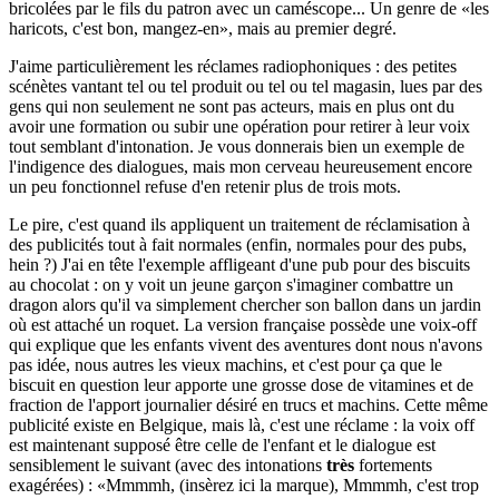
bricolées par le fils du patron avec un caméscope... Un genre de
les
haricots, c'est bon, mangez-en
, mais au premier degré.
J'aime particulièrement les réclames radiophoniques : des petites
scénètes vantant tel ou tel produit ou tel ou tel magasin, lues par des
gens qui non seulement ne sont pas acteurs, mais en plus ont du
avoir une formation ou subir une opération pour retirer à leur voix
tout semblant d'intonation. Je vous donnerais bien un exemple de
l'indigence des dialogues, mais mon cerveau heureusement encore
un peu fonctionnel refuse d'en retenir plus de trois mots.
Le pire, c'est quand ils appliquent un traitement de réclamisation à
des publicités tout à fait normales (enfin, normales pour des pubs,
hein ?) J'ai en tête l'exemple affligeant d'une pub pour des biscuits
au chocolat : on y voit un jeune garçon s'imaginer combattre un
dragon alors qu'il va simplement chercher son ballon dans un jardin
où est attaché un roquet. La version française possède une voix-off
qui explique que les enfants vivent des aventures dont nous n'avons
pas idée, nous autres les vieux machins, et c'est pour ça que le
biscuit en question leur apporte une grosse dose de vitamines et de
fraction de l'apport journalier désiré en trucs et machins. Cette même
publicité existe en Belgique, mais là, c'est une réclame : la voix off
est maintenant supposé être celle de l'enfant et le dialogue est
sensiblement le suivant (avec des intonations
très
fortements
exagérées) :
Mmmmh, (insèrez ici la marque), Mmmmh, c'est trop