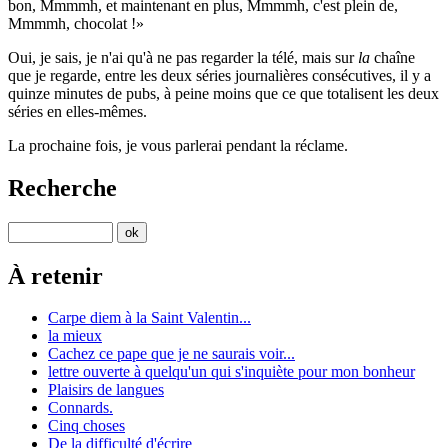
bon, Mmmmh, et maintenant en plus, Mmmmh, c'est plein de,
Mmmmh, chocolat !
Oui, je sais, je n'ai qu'à ne pas regarder la télé, mais sur
la
chaîne
que je regarde, entre les deux séries journalières consécutives, il y a
quinze minutes de pubs, à peine moins que ce que totalisent les deux
séries en elles-mêmes.
La prochaine fois, je vous parlerai pendant la réclame.
Recherche
À retenir
Carpe diem à la Saint Valentin...
la mieux
Cachez ce pape que je ne saurais voir...
lettre ouverte à quelqu'un qui s'inquiète pour mon bonheur
Plaisirs de langues
Connards.
Cinq choses
De la difficulté d'écrire