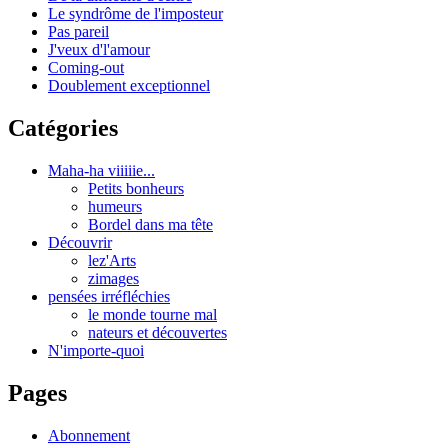
Le syndrôme de l'imposteur
Pas pareil
J'veux d'l'amour
Coming-out
Doublement exceptionnel
Catégories
Maha-ha viiiiie...
Petits bonheurs
humeurs
Bordel dans ma tête
Découvrir
lez'Arts
zimages
pensées irréfléchies
le monde tourne mal
nateurs et découvertes
N'importe-quoi
Pages
Abonnement