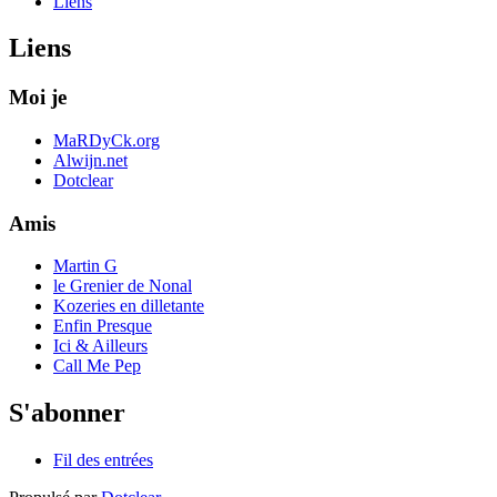
Liens
Liens
Moi je
MaRDyCk.org
Alwijn.net
Dotclear
Amis
Martin G
le Grenier de Nonal
Kozeries en dilletante
Enfin Presque
Ici & Ailleurs
Call Me Pep
S'abonner
Fil des entrées