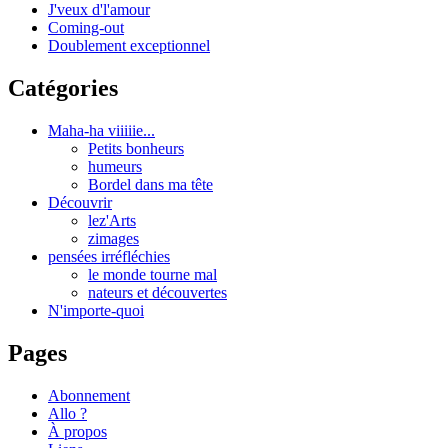
J'veux d'l'amour
Coming-out
Doublement exceptionnel
Catégories
Maha-ha viiiiie...
Petits bonheurs
humeurs
Bordel dans ma tête
Découvrir
lez'Arts
zimages
pensées irréfléchies
le monde tourne mal
nateurs et découvertes
N'importe-quoi
Pages
Abonnement
Allo ?
À propos