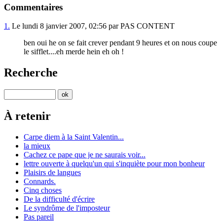
Commentaires
1.
Le lundi 8 janvier 2007, 02:56 par PAS CONTENT
ben oui he on se fait crever pendant 9 heures et on nous coupe
le sifflet....eh merde hein eh oh !
Recherche
À retenir
Carpe diem à la Saint Valentin...
la mieux
Cachez ce pape que je ne saurais voir...
lettre ouverte à quelqu'un qui s'inquiète pour mon bonheur
Plaisirs de langues
Connards.
Cinq choses
De la difficulté d'écrire
Le syndrôme de l'imposteur
Pas pareil