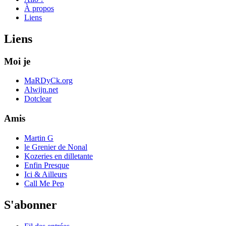
À propos
Liens
Liens
Moi je
MaRDyCk.org
Alwijn.net
Dotclear
Amis
Martin G
le Grenier de Nonal
Kozeries en dilletante
Enfin Presque
Ici & Ailleurs
Call Me Pep
S'abonner