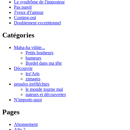
Le syndrôme de l'imposteur
Pas pareil
J'veux d'l'amour
Coming-out
Doublement exceptionnel
Catégories
Maha-ha viiiiie...
Petits bonheurs
humeurs
Bordel dans ma tête
Découvrir
lez'Arts
zimages
pensées irréfléchies
le monde tourne mal
nateurs et découvertes
N'importe-quoi
Pages
Abonnement
Allo ?