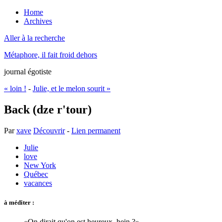
Home
Archives
Aller à la recherche
Métaphore, il fait froid dehors
journal égotiste
« loin !
-
Julie, et le melon sourit »
Back (dze r'tour)
Par
xave
Découvrir
-
Lien permanent
Julie
love
New York
Québec
vacances
à méditer :
On dirait qu'on est heureux, hein ?