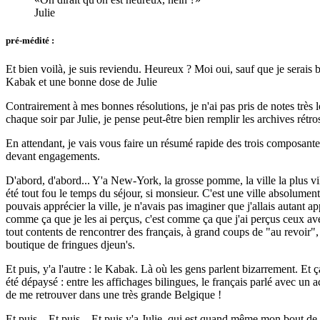
Julie
pré-médité :
Et bien voilà, je suis reviendu. Heureux ? Moi oui, sauf que je serai
Kabak et une bonne dose de Julie
Contrairement à mes bonnes résolutions, je n'ai pas pris de notes très
chaque soir par Julie, je pense peut-être bien remplir les archives rét
En attendant, je vais vous faire un résumé rapide des trois composante
devant engagements.
D'abord, d'abord... Y'a New-York, la grosse pomme, la ville la plus vil
été tout fou le temps du séjour, si monsieur. C'est une ville absolument
pouvais apprécier la ville, je n'avais pas imaginer que j'allais autant 
comme ça que je les ai perçus, c'est comme ça que j'ai perçus ceux avec 
tout contents de rencontrer des français, à grand coups de "au revoir",
boutique de fringues djeun's.
Et puis, y'a l'autre : le Kabak. Là où les gens parlent bizarrement. Et 
été dépaysé : entre les affichages bilingues, le français parlé avec un 
de me retrouver dans une très grande Belgique !
Et puis... Et puis... Et puis y'a Julie, qui est quand même mon bout 