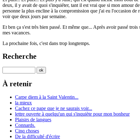
deux, il y avait de quoi s'inquiéter, tant il est vrai que si mon amour d
personne la plus encline à la compromission que j'ai eu l'occasion de r
voir que deux jours par semaine.
Et ben ça s'est très bien passé. Et même que... Après avoir passé trois
mes vacances.
La prochaine fois, c'est dans trop longtemps.
Recherche
À retenir
Carpe diem à la Saint Valentin...
la mieux
Cachez ce pape que je ne saurais voir...
lettre ouverte à quelqu'un qui s'inquiète pour mon bonheur
Plaisirs de langues
Connards.
Cinq choses
De la difficulté d'écrire