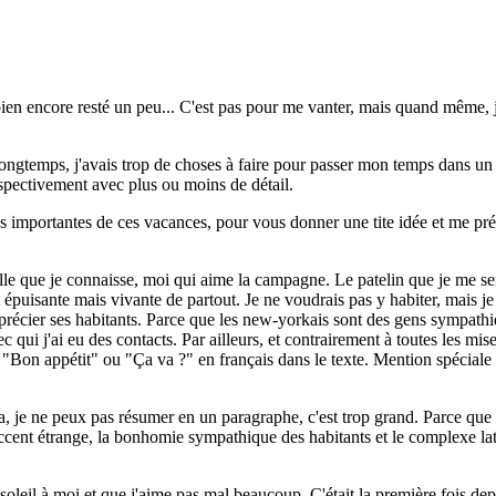
s bien encore resté un peu... C'est pas pour me vanter, mais quand même
 longtemps, j'avais trop de choses à faire pour passer mon temps dans u
rospectivement avec plus ou moins de détail.
s importantes de ces vacances, pour vous donner une tite idée et me pré
le que je connaisse, moi qui aime la campagne. Le patelin que je me sent
 épuisante mais vivante de partout. Je ne voudrais pas y habiter, mais je 
apprécier ses habitants. Parce que les new-yorkais sont des gens sympathiq
qui j'ai eu des contacts. Par ailleurs, et contrairement à toutes les mise
 "Bon appétit" ou "Ça va ?" en français dans le texte. Mention spéciale p
ça, je ne peux pas résumer en un paragraphe, c'est trop grand. Parce que v
accent étrange, la bonhomie sympathique des habitants et le complexe late
de soleil à moi et que j'aime pas mal beaucoup. C'était la première fois