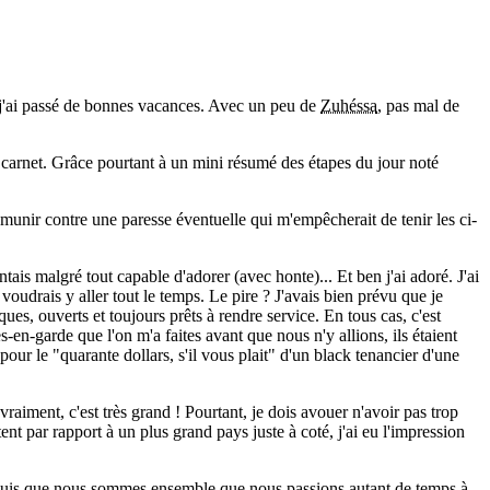
, j'ai passé de bonnes vacances. Avec un peu de
Zuhéssa
, pas mal de
n carnet. Grâce pourtant à un mini résumé des étapes du jour noté
munir contre une paresse éventuelle qui m'empêcherait de tenir les ci-
ais malgré tout capable d'adorer (avec honte)... Et ben j'ai adoré. J'ai
voudrais y aller tout le temps. Le pire ? J'avais bien prévu que je
ues, ouverts et toujours prêts à rendre service. En tous cas, c'est
s-en-garde que l'on m'a faites avant que nous n'y allions, ils étaient
our le "quarante dollars, s'il vous plait" d'un black tenancier d'une
raiment, c'est très grand ! Pourtant, je dois avouer n'avoir pas trop
nt par rapport à un plus grand pays juste à coté, j'ai eu l'impression
 depuis que nous sommes ensemble que nous passions autant de temps à