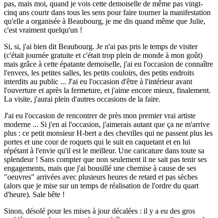
pas, mais moi, quand je vois cette demoiselle de même pas vingt-
cinq ans courir dans tous les sens pour faire tourner la manifestation
qu'elle a organisée à Beaubourg, je me dis quand même que Julie,
c'est vraiment quelqu'un !
Si, si, j'ai bien dit Beaubourg. Je n'ai pas pris le temps de visiter
(c'était journée gratuite et c'était trop plein de monde à mon goût)
mais grâce à cette épatante demoiselle, j'ai eu l'occasion de connaître
l'envers, les petites salles, les petits couloirs, des petits endroits
interdits au public ... J'ai eu l'occasion d'être à l'intérieur avant
l'ouverture et après la fermeture, et j'aime encore mieux, finalement.
La visite, j'aurai plein d'autres occasions de la faire.
J'ai eu l'occasion de rencontrer de près mon premier vrai artiste
moderne ... Si j'en ai l'occasion, j'aimerais autant que ça ne m'arrive
plus : ce petit monsieur H-bert a des chevilles qui ne passent plus les
portes et une cour de roquets qui le suit en caquetant et en lui
répétant à l'envie qu'il est le meilleur. Une caricature dans toute sa
splendeur ! Sans compter que non seulement il ne sait pas tenir ses
engagements, mais que j'ai bousillé une chemise à cause de ses
"oeuvres" arrivées avec plusieurs heures de retard et pas sèches
(alors que je mise sur un temps de réalisation de l'ordre du quart
d'heure). Sale bête !
Sinon, désolé pour les mises à jour décalées : il y a eu des gros