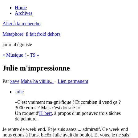
Home
Archives
Aller à la recherche
Métaphore, il fait froid dehors
journal égotiste
« Musique !
-
T9 »
Julie m'impressionne
Par
xave
Maha-ha viiiiie...
-
Lien permanent
Julie
C'est vraiment ma-gni-fique ! Et combien il vend ça ?
3000 euros ? Mais c'est don-né !
Un roquet d'
H-bert
, à propos d'un pot avec trois tâches
de peinture.
Je rentre de week-end. Et je suis assez ... admiratif. Ce week-end
nous étions à Paris, bicôz Julie avait du boulot. Et vous, je ne sais