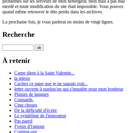
problèmes sur les serveurs de mon hébergeur, mon mail a pas mal
merdé et toute modification du site était impossible. Vous pouvez
quand même retrouver le dito perdu dans les archives.
La prochaine fois, je vous parlerai en moins de vingt lignes.
Recherche
À retenir
Carpe diem à la Saint Valentin...
la mieux
Cachez ce pape que je ne saurais voir...
lettre ouverte à quelqu'un qui s'inquiète pour mon bonheur
Plaisirs de langues
Connards.
Cinq choses
De la difficulté d'écrire
Le syndrôme de l'imposteur
Pas pareil
J'veux d'l'amour
Coming-out