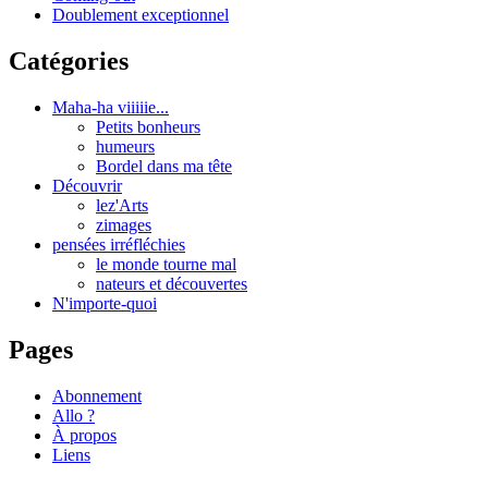
Doublement exceptionnel
Catégories
Maha-ha viiiiie...
Petits bonheurs
humeurs
Bordel dans ma tête
Découvrir
lez'Arts
zimages
pensées irréfléchies
le monde tourne mal
nateurs et découvertes
N'importe-quoi
Pages
Abonnement
Allo ?
À propos
Liens