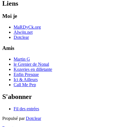
Liens
Moi je
MaRDyCk.org
Alwijn.net
Dotclear
Amis
Martin G
le Grenier de Nonal
Kozeries en dilletante
Enfin Presque
Ici & Ailleurs
Call Me Pep
S'abonner
Fil des entrées
Propulsé par
Dotclear