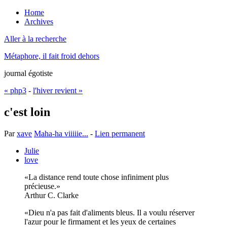
Home
Archives
Aller à la recherche
Métaphore, il fait froid dehors
journal égotiste
« php3
-
l'hiver revient »
c'est loin
Par
xave
Maha-ha viiiiie...
-
Lien permanent
Julie
love
La distance rend toute chose infiniment plus
précieuse.
Arthur C. Clarke
Dieu n'a pas fait d'aliments bleus. Il a voulu réserver
l'azur pour le firmament et les yeux de certaines