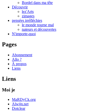
Bordel dans ma tête
Découvrir
lez'Arts
zimages
pensées irréfléchies
le monde tourne mal
nateurs et découvertes
N'importe-quoi
Pages
Abonnement
Allo ?
À propos
Liens
Liens
Moi je
MaRDyCk.org
Alwijn.net
Dotclear