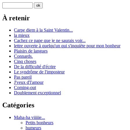
À retenir
Carpe diem à la Saint Valentin...
la mieux
Cachez ce pape que je ne saurais voir...
lettre ouverte à quelqu'un qui s'inquiète pour mon bonheur
Plaisirs de langues
Connards.
Cinq choses
De la difficulté d'écrire
Le syndrôme de l'imposteur
Pas pareil
J'veux d'l'amour
Coming-out
Doublement exceptionnel
Catégories
Maha-ha viiiiie...
Petits bonheurs
humeurs