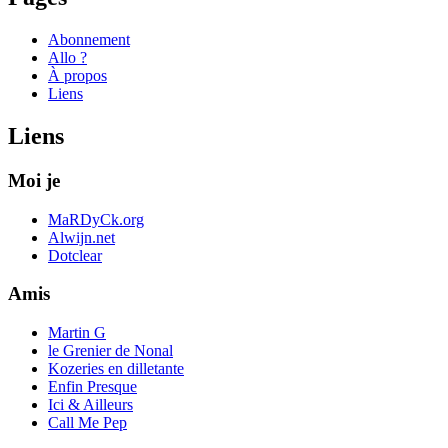
Abonnement
Allo ?
À propos
Liens
Liens
Moi je
MaRDyCk.org
Alwijn.net
Dotclear
Amis
Martin G
le Grenier de Nonal
Kozeries en dilletante
Enfin Presque
Ici & Ailleurs
Call Me Pep