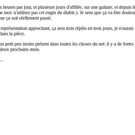
s heures par jour, et plusieurs jours d'affilée, sur une guitare, et depuis
omme moi: n'utilisez pas cet engin du diable.). Je sens que ça va être do
que ça soit réellement passé.
résentation approchant, ça sera trois répèts en trois jours, je n'aurais 
dans la pièce.
e un petit peu moins présent dans toutes les choses du net: il y a de for
s deux prochains mois.
..