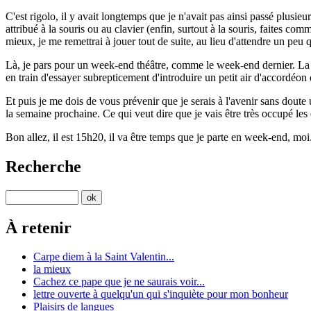
C'est rigolo, il y avait longtemps que je n'avait pas ainsi passé plusieur
attribué à la souris ou au clavier (enfin, surtout à la souris, faites c
mieux, je me remettrai à jouer tout de suite, au lieu d'attendre un peu 
Là, je pars pour un week-end théâtre, comme le week-end dernier. La rep
en train d'essayer subrepticement d'introduire un petit air d'accordéon 
Et puis je me dois de vous prévenir que je serais à l'avenir sans dout
la semaine prochaine. Ce qui veut dire que je vais être très occupé le
Bon allez, il est 15h20, il va être temps que je parte en week-end, moi.
Recherche
À retenir
Carpe diem à la Saint Valentin...
la mieux
Cachez ce pape que je ne saurais voir...
lettre ouverte à quelqu'un qui s'inquiète pour mon bonheur
Plaisirs de langues