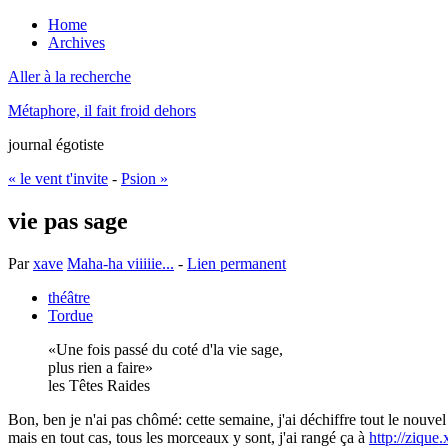
Home
Archives
Aller à la recherche
Métaphore, il fait froid dehors
journal égotiste
« le vent t'invite
-
Psion »
vie pas sage
Par
xave
Maha-ha viiiiie...
-
Lien permanent
théâtre
Tordue
Une fois passé du coté d'la vie sage,
plus rien a faire
les Têtes Raides
Bon, ben je n'ai pas chômé: cette semaine, j'ai déchiffre tout le nouvel
mais en tout cas, tous les morceaux y sont, j'ai rangé ça à
http://zique