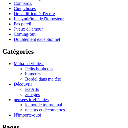
Connards.
Cinq choses
De la difficulté d'écrire
Le syndrôme de l'imposteur
Pas pareil
J'veux d'l'amour
Coming-out
Doublement exceptionnel
Catégories
Maha-ha viiiiie...
Petits bonheurs
humeurs
Bordel dans ma tête
Découvrir
lez'Arts
zimages
pensées irréfléchies
le monde tourne mal
nateurs et découvertes
N'importe-quoi
Pages