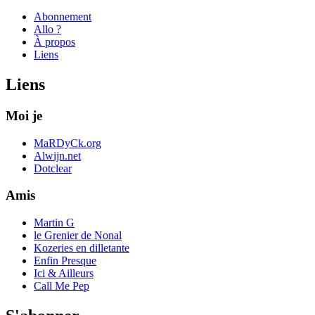
Abonnement
Allo ?
À propos
Liens
Liens
Moi je
MaRDyCk.org
Alwijn.net
Dotclear
Amis
Martin G
le Grenier de Nonal
Kozeries en dilletante
Enfin Presque
Ici & Ailleurs
Call Me Pep