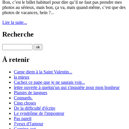
Bon, c’est le billet habituel pour dire qu’il ne faut pas prendre mes
photos au sérieux, mais bon, ça va, mais quand-même, c’est que des
photos de vacances, hein ?...
Lire la suite...
Recherche
À retenir
Carpe diem à la Saint Valentin...
la mieux
Cachez ce pape que je ne saurais voir...
lettre ouverte à quelqu'un qui s'inquiète pour mon bonheur
Plaisirs de langues
Connards.
Cinq choses
De la difficulté d'écrire
Le syndrôme de l'imposteur
Pas pareil
J'veux d'l'amour
Coming-out