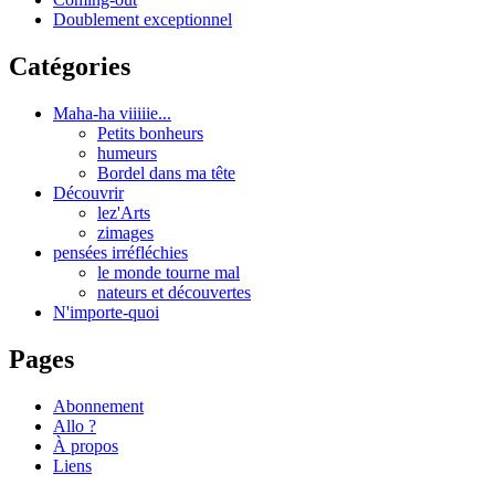
Doublement exceptionnel
Catégories
Maha-ha viiiiie...
Petits bonheurs
humeurs
Bordel dans ma tête
Découvrir
lez'Arts
zimages
pensées irréfléchies
le monde tourne mal
nateurs et découvertes
N'importe-quoi
Pages
Abonnement
Allo ?
À propos
Liens