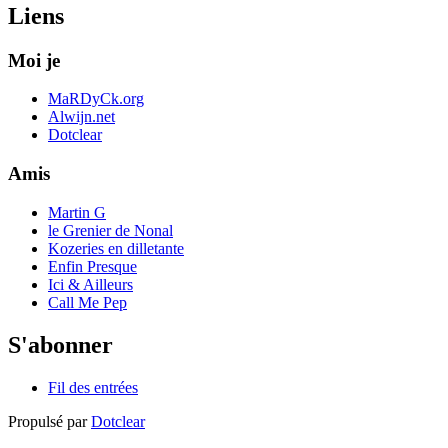
Liens
Moi je
MaRDyCk.org
Alwijn.net
Dotclear
Amis
Martin G
le Grenier de Nonal
Kozeries en dilletante
Enfin Presque
Ici & Ailleurs
Call Me Pep
S'abonner
Fil des entrées
Propulsé par
Dotclear