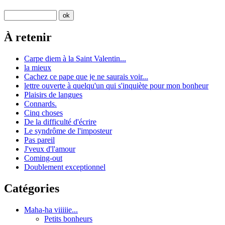
À retenir
Carpe diem à la Saint Valentin...
la mieux
Cachez ce pape que je ne saurais voir...
lettre ouverte à quelqu'un qui s'inquiète pour mon bonheur
Plaisirs de langues
Connards.
Cinq choses
De la difficulté d'écrire
Le syndrôme de l'imposteur
Pas pareil
J'veux d'l'amour
Coming-out
Doublement exceptionnel
Catégories
Maha-ha viiiiie...
Petits bonheurs