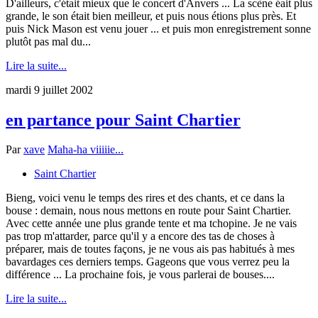
D'ailleurs, c'était mieux que le concert d'Anvers ... La scène éait plus
grande, le son était bien meilleur, et puis nous étions plus près. Et
puis Nick Mason est venu jouer ... et puis mon enregistrement sonne
plutôt pas mal du...
Lire la suite...
mardi 9 juillet 2002
en partance pour Saint Chartier
Par
xave
Maha-ha viiiiie...
Saint Chartier
Bieng, voici venu le temps des rires et des chants, et ce dans la
bouse : demain, nous nous mettons en route pour Saint Chartier.
Avec cette année une plus grande tente et ma tchopine. Je ne vais
pas trop m'attarder, parce qu'il y a encore des tas de choses à
préparer, mais de toutes façons, je ne vous ais pas habitués à mes
bavardages ces derniers temps. Gageons que vous verrez peu la
différence ... La prochaine fois, je vous parlerai de bouses....
Lire la suite...