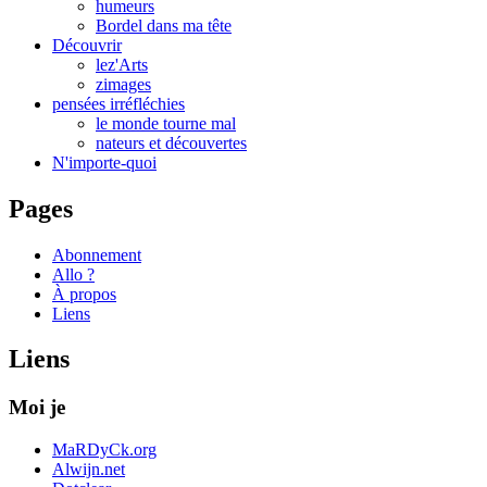
humeurs
Bordel dans ma tête
Découvrir
lez'Arts
zimages
pensées irréfléchies
le monde tourne mal
nateurs et découvertes
N'importe-quoi
Pages
Abonnement
Allo ?
À propos
Liens
Liens
Moi je
MaRDyCk.org
Alwijn.net