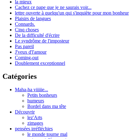
la mieux
Cachez ce pape que je ne saurais voir...
lettre ouverte à quelqu'un qui s'inquiète pour mon bonheur
Plaisirs de langues
Connards.
Cinq choses
De la difficulté d'écrire
Le syndrôme de l'imposteur
Pas pareil
J'veux d'l'amour
Coming-out
Doublement exceptionnel
Catégories
Maha-ha viiiiie...
Petits bonheurs
humeurs
Bordel dans ma tête
Découvrir
lez'Arts
zimages
pensées irréfléchies
le monde tourne mal