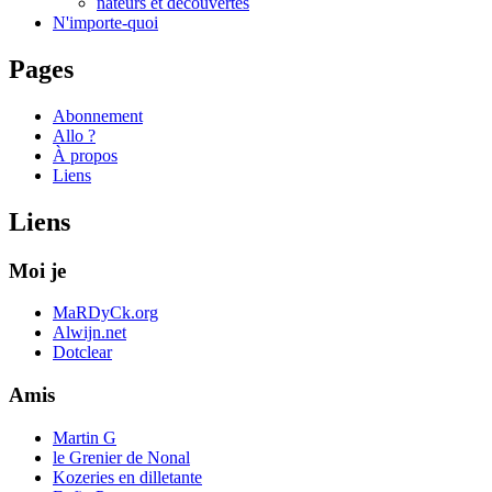
nateurs et découvertes
N'importe-quoi
Pages
Abonnement
Allo ?
À propos
Liens
Liens
Moi je
MaRDyCk.org
Alwijn.net
Dotclear
Amis
Martin G
le Grenier de Nonal
Kozeries en dilletante