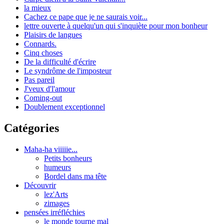
la mieux
Cachez ce pape que je ne saurais voir...
lettre ouverte à quelqu'un qui s'inquiète pour mon bonheur
Plaisirs de langues
Connards.
Cinq choses
De la difficulté d'écrire
Le syndrôme de l'imposteur
Pas pareil
J'veux d'l'amour
Coming-out
Doublement exceptionnel
Catégories
Maha-ha viiiiie...
Petits bonheurs
humeurs
Bordel dans ma tête
Découvrir
lez'Arts
zimages
pensées irréfléchies
le monde tourne mal