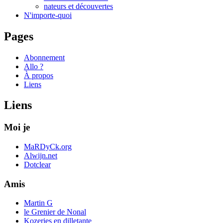
nateurs et découvertes
N'importe-quoi
Pages
Abonnement
Allo ?
À propos
Liens
Liens
Moi je
MaRDyCk.org
Alwijn.net
Dotclear
Amis
Martin G
le Grenier de Nonal
Kozeries en dilletante