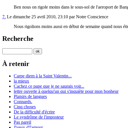
Ben nous on rigole moins dans le sous-sol de l'aeroport de Ban
7.
Le dimanche 25 avril 2010, 23:10 par Notre Conscience
Nous rigolions moins aussi en début de semaine quand nous étio
Recherche
À retenir
Carpe diem à la Saint Valentin...
la mieux
Cachez ce pape que je ne saurais voir...
lettre ouverte à quelqu'un qui s'inquiète pour mon bonheur
Plaisirs de langues
Connards.
Cinq choses
De la difficulté d'écrire
Le syndrôme de l'imposteur
Pas pareil
J'veux d'l'amour