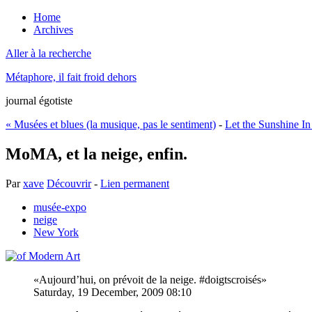
Home
Archives
Aller à la recherche
Métaphore, il fait froid dehors
journal égotiste
« Musées et blues (la musique, pas le sentiment)
-
Let the Sunshine In
MoMA, et la neige, enfin.
Par
xave
Découvrir
-
Lien permanent
musée-expo
neige
New York
Aujourd’hui, on prévoit de la neige. #doigtscroisés
Saturday, 19 December, 2009 08:10