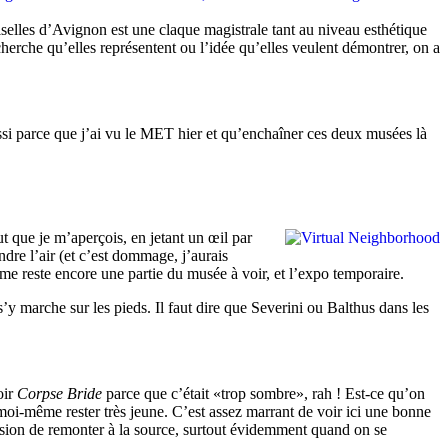
iselles d’Avignon est une claque magistrale tant au niveau esthétique
cherche qu’elles représentent ou l’idée qu’elles veulent démontrer, on a
ssi parce que j’ai vu le MET hier et qu’enchaîner ces deux musées là
ut que je m’aperçois, en jetant un œil par
endre l’air (et c’est dommage, j’aurais
me reste encore une partie du musée à voir, et l’expo temporaire.
 s’y marche sur les pieds. Il faut dire que Severini ou Balthus dans les
oir
Corpse Bride
parce que c’était
trop sombre
, rah ! Est-ce qu’on
 moi-même rester très jeune. C’est assez marrant de voir ici une bonne
ression de remonter à la source, surtout évidemment quand on se