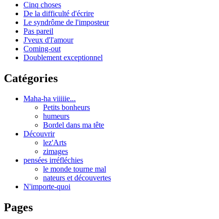
Cinq choses
De la difficulté d'écrire
Le syndrôme de l'imposteur
Pas pareil
J'veux d'l'amour
Coming-out
Doublement exceptionnel
Catégories
Maha-ha viiiiie...
Petits bonheurs
humeurs
Bordel dans ma tête
Découvrir
lez'Arts
zimages
pensées irréfléchies
le monde tourne mal
nateurs et découvertes
N'importe-quoi
Pages