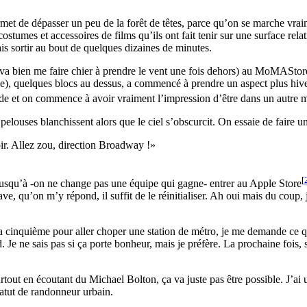
rmet de dépasser un peu de la forêt de têtes, parce qu’on se marche vraime
tumes et accessoires de films qu’ils ont fait tenir sur une surface relat
vais sortir au bout de quelques dizaines de minutes.
va bien me faire chier à prendre le vent une fois dehors) au MoMAStore, 
e), quelques blocs au dessus, a commencé à prendre un aspect plus hivern
itude et on commence à avoir vraiment l’impression d’être dans un autre
 pelouses blanchissent alors que le ciel s’obscurcit. On essaie de faire
toir. Allez zou, direction Broadway !
[
jusqu’à -on ne change pas une équipe qui gagne- entrer au Apple Store
e, qu’on m’y répond, il suffit de le réinitialiser. Ah oui mais du coup, 
la cinquième pour aller choper une station de métro, je me demande ce qu’e
od. Je ne sais pas si ça porte bonheur, mais je préfère. La prochaine fois,
surtout en écoutant du Michael Bolton, ça va juste pas être possible. J’a
atut de randonneur urbain.