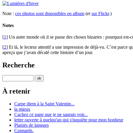
Note :
ces photos sont disponibles en album
(et
sur Flickr
.)
Notes
[
1
] Un autre monde où il se passe des choses bizarres : pourquoi est-ce 
[
2
] Et là, le lecteur attentif a une impression de déjà-vu. C’est parce
aperçu que j’avais décalé cette histoire d’un jour.
Recherche
À retenir
Carpe diem à la Saint Valentin...
la mieux
Cachez ce pape que je ne saurais voir...
lettre ouverte à quelqu'un qui s'inquiète pour mon bonheur
Plaisirs de langues
Connards.