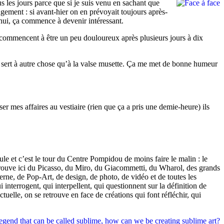
 les jours parce que si je suis venu en sachant que
angement : si avant-hier on en prévoyait toujours après-
hui, ça commence à devenir intéressant.
i commencent à être un peu douloureux après plusieurs jours à dix
l sert à autre chose qu’à la valse musette. Ça me met de bonne humeur
ser mes affaires au vestiaire (rien que ça a pris une demie-heure) ils
le et c’est le tour du Centre Pompidou de moins faire le malin : le
trouve ici du Picasso, du Miro, du Giacommetti, du Wharol, des grands
rne, de Pop-Art, de design, de photo, de vidéo et de toutes les
i interrogent, qui interpellent, qui questionnent sur la définition de
ectuelle, on se retrouve en face de créations qui font réfléchir, qui