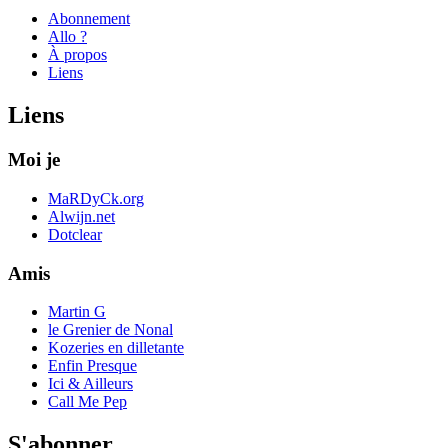
Abonnement
Allo ?
À propos
Liens
Liens
Moi je
MaRDyCk.org
Alwijn.net
Dotclear
Amis
Martin G
le Grenier de Nonal
Kozeries en dilletante
Enfin Presque
Ici & Ailleurs
Call Me Pep
S'abonner