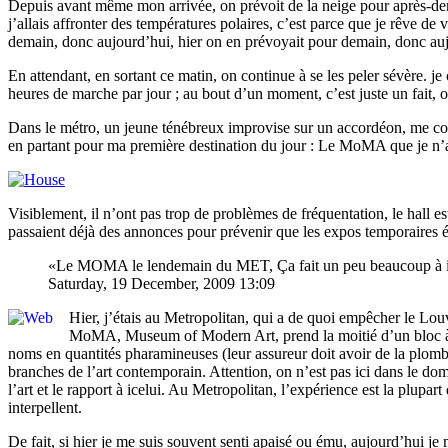
Depuis avant même mon arrivée, on prévoit de la neige pour après-dema
j’allais affronter des températures polaires, c’est parce que je rêve de
demain, donc aujourd’hui, hier on en prévoyait pour demain, donc aujo
En attendant, en sortant ce matin, on continue à se les peler sévère.
heures de marche par jour ; au bout d’un moment, c’est juste un fait, o
Dans le métro, un jeune ténébreux improvise sur un accordéon, me con
en partant pour ma première destination du jour : Le MoMA que je n’ai 
Visiblement, il n’ont pas trop de problèmes de fréquentation, le hall est
passaient déjà des annonces pour prévenir que les expos temporaires ét
Le MOMA le lendemain du MET, Ça fait un peu beaucoup à 
Saturday, 19 December, 2009 13:09
Hier, j’étais au Metropolitan, qui a de quoi empêcher le Lou
MoMA, Museum of Modern Art, prend la moitié d’un bloc à lui
noms en quantités pharamineuses (leur assureur doit avoir de la plombe
branches de l’art contemporain. Attention, on n’est pas ici dans le d
l’art et le rapport à icelui. Au Metropolitan, l’expérience est la plupart 
interpellent.
De fait, si hier je me suis souvent senti apaisé ou ému, aujourd’hui je 