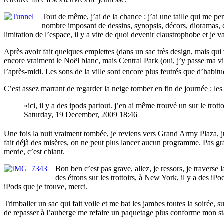
Tout de même, j’ai de la chance : j’ai une taille qui me pe
nombre imposant de dessins, synopsis, décors, dioramas, cos
limitation de l’espace, il y a vite de quoi devenir claustrophobe et je 
Après avoir fait quelques emplettes (dans un sac très design, mais qui 
encore vraiment le Noël blanc, mais Central Park (oui, j’y passe ma vi
l’après-midi. Les sons de la ville sont encore plus feutrés que d’hab
C’est assez marrant de regarder la neige tomber en fin de journée : les
ici, il y a des ipods partout. j’en ai même trouvé un sur le trot
Saturday, 19 December, 2009 18:46
Une fois la nuit vraiment tombée, je reviens vers Grand Army Plaza, 
fait déjà des misères, on ne peut plus lancer aucun programme. Pas grav
merde, c’est chiant.
Bon ben c’est pas grave, allez, je ressors, je traverse 
des étrons sur les trottoirs, à New York, il y a des iP
iPods que je trouve, merci.
Trimballer un sac qui fait voile et me bat les jambes toutes la soirée, 
de repasser à l’auberge me refaire un paquetage plus conforme mon st