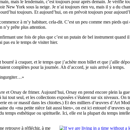
in, mais le lendemain, c’est toujours pour après demain. Je vérifie tous
 voir New York sous la neige. Je n’ai toujours rien vu, mais il y a du ch
urd’hui toujours. Et aujourd’hui, on en prévoit toujours pour aujourd’
 je commence à m’y habituer, cela-dit. C’est un peu comme mes pieds qu
n n’y prête plus attention.
firmant une fois de plus que c’est un putain de bel instrument quand i
pas eu le temps de visiter hier.
 bourré à craquer, et le temps que j’achète mon billet et que j’aille dépo
aient complètes pour la journée. Ah d’accord, je suis arrivé à temps.
ingurgiter…
vre et Orsay de frimer. Aujourd’hui, Orsay en prend encore plein la gueu
 tout seul, et les collections exposées s’étalent sur six niveaux. On 
rie en or massif dans les chiottes.) Et des milliers d’œuvres d’Art Mode
omaine du
ma petite nièce fait aussi bien
, on est ici entouré d’œuvres qu
du temps esthétique ou spirituelle. Ici, elle est la plupart du temps intell
me retrouve à réfléchir, à me