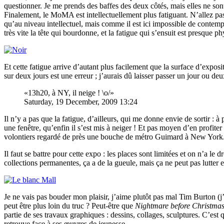
questionner. Je me prends des baffes des deux côtés, mais elles ne so
Finalement, le MoMA est intellectuellement plus fatiguant. N’allez pas
qu’au niveau intellectuel, mais comme il est ici impossible de contempl
très vite la tête qui bourdonne, et la fatigue qui s’ensuit est presque p
Et cette fatigue arrive d’autant plus facilement que la surface d’exp
sur deux jours est une erreur ; j’aurais dû laisser passer un jour ou d
13h20, à NY, il neige ! \o/
Saturday, 19 December, 2009 13:24
Il n’y a pas que la fatigue, d’ailleurs, qui me donne envie de sortir : 
une fenêtre, qu’enfin il s’est mis à neiger ! Et pas moyen d’en profiter 
volontiers regardé de près une bouche de métro Guimard à New York.) Bo
Il faut se battre pour cette expo : les places sont limitées et on n’a le
collections permanentes, ça a de la gueule, mais ça ne peut pas lutter
Je ne vais pas bouder mon plaisir, j’aime plutôt pas mal Tim Burton (j
peut être plus loin du truc ? Peut-être que
Nightmare before Christma
partie de ses travaux graphiques : dessins, collages, sculptures. C’est
retrouve face à ses œuvres de jeunesse.