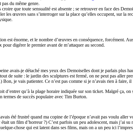
nt pas du même genre.
 croire que toute sensualité est absente ; se retrouver en face des Demo
er les œuvres sans s’interroger sur la place qu’elles occupent, sur la re
hysique.
osition est énorme, et le nombre d’œuvres en conséquence, forcément. Au
eux pour digérer le premier avant de m’attaquer au second.
à peine avais-je détaché mes yeux des Demoiselles dont je parlais plus ha
tout de suite : le jardin des sculptures est fermé, on ne peut pas aller pr
n, je vais patienter. Ce n’est pas comme si je n’avais rien à faire, il 
 droit d’entrer qu’à la plage horaire indiquée sur son ticket. Malgré ça, on
 en termes de succès populaire avec Tim Burton.
’avais été frustré quand ma copine de l’époque n’avait pas voulu aller v
s
était un film d’horreur ?) C’est parfois un peu adolescent, mais j’ai su
 quelque-chose qui est latent dans ses films, mais on a un peu ici l’imp