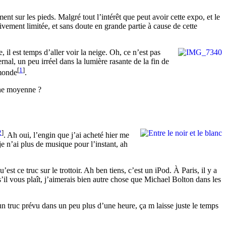
nt sur les pieds. Malgré tout l’intérêt que peut avoir cette expo, et le
ivement limitée, et sans doute en grande partie à cause de cette
il est temps d’aller voir la neige. Oh, ce n’est pas
al, un peu irréel dans la lumière rasante de la fin de
[
1
]
 monde
.
 une moyenne ?
2
]
. Ah oui, l’engin que j’ai acheté hier me
je n’ai plus de musique pour l’instant, ah
st ce truc sur le trottoir. Ah ben tiens, c’est un iPod. À Paris, il y a
 s’il vous plaît, j’aimerais bien autre chose que Michael Bolton dans les
i un truc prévu dans un peu plus d’une heure, ça m laisse juste le temps