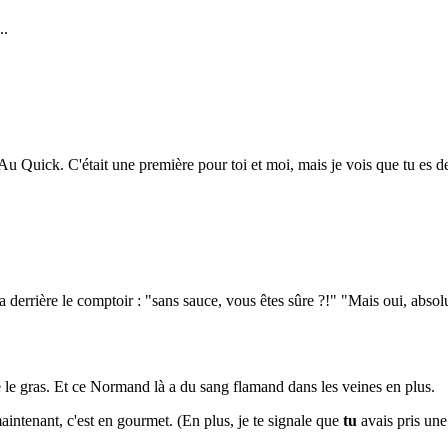
..
u Quick. C'était une première pour toi et moi, mais je vois que tu es de
rrière le comptoir : "sans sauce, vous êtes sûre ?!" "Mais oui, absolumen
e gras. Et ce Normand là a du sang flamand dans les veines en plus.
aintenant, c'est en gourmet. (En plus, je te signale que
tu
avais pris une 