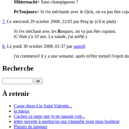
Mitternacht>
Sans champignons ?
PrToujours>
Si t'es méchante avec le Qick, on va pas être copa
7.
Le mercredi 29 octobre 2008, 22:05 par Prsq tjs (s'il te plait)
Si t'es méchant avec les
B
asques, on va pas être copains.
(C'était y'a 10 ans. La salade, j'ai arrêté.)
8.
Le jeudi 30 octobre 2008, 01:37 par
saperli
j'ai commencé il y a une semaine, après m'être torturé l'esprit dans
Recherche
À retenir
Carpe diem à la Saint Valentin...
la mieux
Cachez ce pape que je ne saurais voir...
lettre ouverte à quelqu'un qui s'inquiète pour mon bonheur
Plaisirs de langues