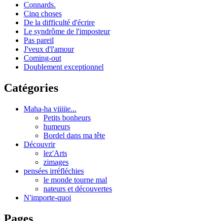
Connards.
Cinq choses
De la difficulté d'écrire
Le syndrôme de l'imposteur
Pas pareil
J'veux d'l'amour
Coming-out
Doublement exceptionnel
Catégories
Maha-ha viiiiie...
Petits bonheurs
humeurs
Bordel dans ma tête
Découvrir
lez'Arts
zimages
pensées irréfléchies
le monde tourne mal
nateurs et découvertes
N'importe-quoi
Pages