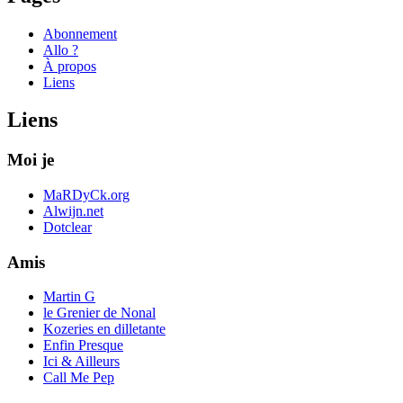
Abonnement
Allo ?
À propos
Liens
Liens
Moi je
MaRDyCk.org
Alwijn.net
Dotclear
Amis
Martin G
le Grenier de Nonal
Kozeries en dilletante
Enfin Presque
Ici & Ailleurs
Call Me Pep