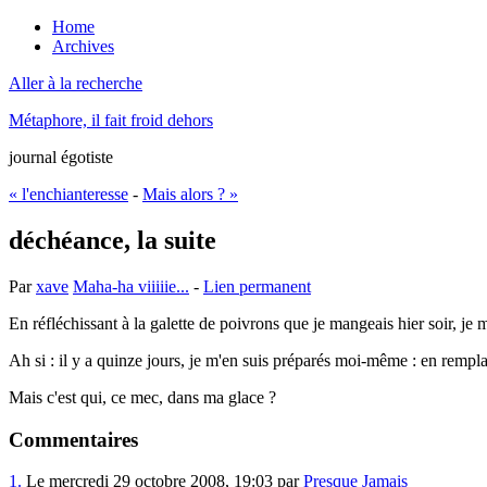
Home
Archives
Aller à la recherche
Métaphore, il fait froid dehors
journal égotiste
« l'enchianteresse
-
Mais alors ? »
déchéance, la suite
Par
xave
Maha-ha viiiiie...
-
Lien permanent
En réfléchissant à la galette de poivrons que je mangeais hier soir, 
Ah si : il y a quinze jours, je m'en suis préparés moi-même : en remplaç
Mais c'est qui, ce mec, dans ma glace ?
Commentaires
1.
Le mercredi 29 octobre 2008, 19:03 par
Presque Jamais