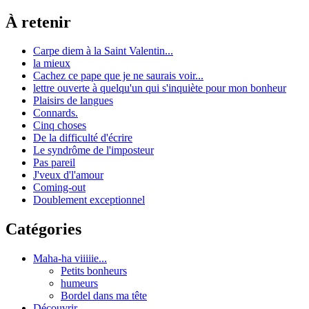
À retenir
Carpe diem à la Saint Valentin...
la mieux
Cachez ce pape que je ne saurais voir...
lettre ouverte à quelqu'un qui s'inquiète pour mon bonheur
Plaisirs de langues
Connards.
Cinq choses
De la difficulté d'écrire
Le syndrôme de l'imposteur
Pas pareil
J'veux d'l'amour
Coming-out
Doublement exceptionnel
Catégories
Maha-ha viiiiie...
Petits bonheurs
humeurs
Bordel dans ma tête
Découvrir