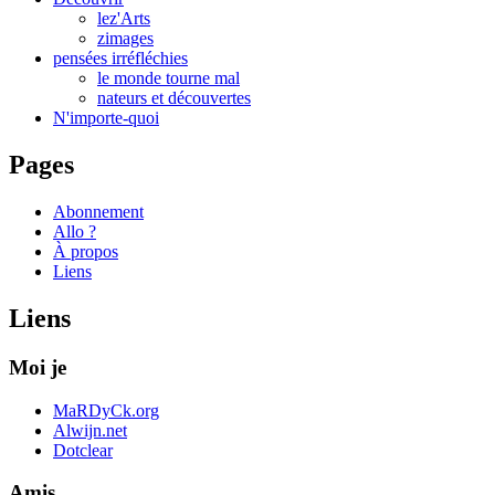
lez'Arts
zimages
pensées irréfléchies
le monde tourne mal
nateurs et découvertes
N'importe-quoi
Pages
Abonnement
Allo ?
À propos
Liens
Liens
Moi je
MaRDyCk.org
Alwijn.net
Dotclear
Amis