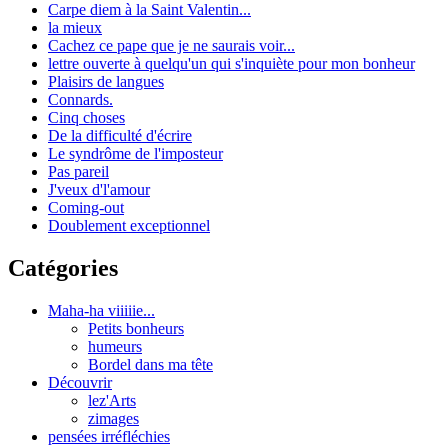
Carpe diem à la Saint Valentin...
la mieux
Cachez ce pape que je ne saurais voir...
lettre ouverte à quelqu'un qui s'inquiète pour mon bonheur
Plaisirs de langues
Connards.
Cinq choses
De la difficulté d'écrire
Le syndrôme de l'imposteur
Pas pareil
J'veux d'l'amour
Coming-out
Doublement exceptionnel
Catégories
Maha-ha viiiiie...
Petits bonheurs
humeurs
Bordel dans ma tête
Découvrir
lez'Arts
zimages
pensées irréfléchies