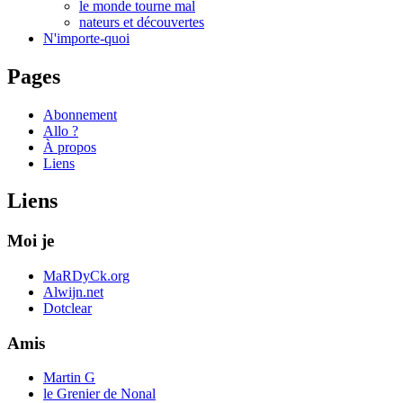
le monde tourne mal
nateurs et découvertes
N'importe-quoi
Pages
Abonnement
Allo ?
À propos
Liens
Liens
Moi je
MaRDyCk.org
Alwijn.net
Dotclear
Amis
Martin G
le Grenier de Nonal