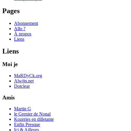
Pages
Abonnement
Allo ?
À propos
Liens
Liens
Moi je
MaRDyCk.org
Alwijn.net
Dotclear
Amis
Martin G
le Grenier de Nonal
Kozeries en dilletante
Enfin Presque
Ici & Ailleurs