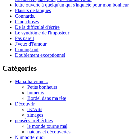
lettre ouverte à quelqu'un qui s'inquiète pour mon bonheur
Plaisirs de langues
Connards.
Cinq choses
De la difficulté d'écrire
Le syndrôme de l'imposteur
Pas pareil
J'veux d'l'amour
Coming-out
Doublement exceptionnel
Catégories
Maha-ha viiiiie...
Petits bonheurs
humeurs
Bordel dans ma tête
Découvrir
lez'Arts
zimages
pensées irréfléchies
le monde tourne mal
nateurs et découvertes
N'importe-quoi