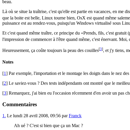
beau.
Là où se situe la traîtrise, c'est qu'elle est partie en vacances, en me d
que la boite est belle, Linux tourne bien, OsX est quand même salement
puissance est au rendez-vous, puisqu'un Windows virtualisé sous Linux
Et c'est quand même traître, ce principe du
Prends, fils, c'est gratuit (
l'impression de commencer à l'être quand même, c'est énervant. Moi, c
[
3
]
Heureusement, ça coûte toujours la peau des couilles
, et j'y tiens,
Notes
[
1
] Par exemple, l'importation et le montage les doigts dans le nez de
[
2
] Le saviez-vous ? Des tests indépendants ont montré que le meille
[
3
] Remarquez, j'ai bien eu l'occasion récemment d'en avoir un pas cher,
Commentaires
1.
Le lundi 28 avril 2008, 09:56 par
Franck
Ah ué ? C'est si bien que ça un Mac ?