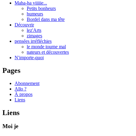
Maha-ha viiiiie...
Petits bonheurs
humeurs
Bordel dans ma tête
Découvrir
lez'Arts
zimages
pensées irréfléchies
le monde tourne mal
nateurs et découvertes
N'importe-quoi
Pages
Abonnement
Allo ?
À propos
Liens
Liens
Moi je