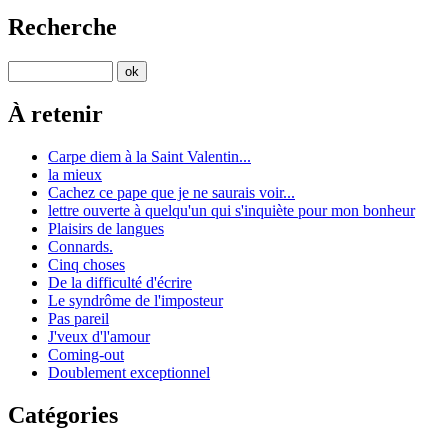
Recherche
À retenir
Carpe diem à la Saint Valentin...
la mieux
Cachez ce pape que je ne saurais voir...
lettre ouverte à quelqu'un qui s'inquiète pour mon bonheur
Plaisirs de langues
Connards.
Cinq choses
De la difficulté d'écrire
Le syndrôme de l'imposteur
Pas pareil
J'veux d'l'amour
Coming-out
Doublement exceptionnel
Catégories