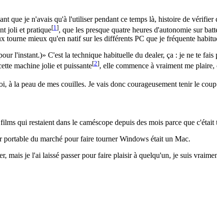
isant que je n'avais qu'à l'utiliser pendant ce temps là, histoire de vérifi
[
1
]
 joli et pratique
, que les presque quatre heures d'autonomie sur batter
 tourne mieux qu'en natif sur les différents PC que je fréquente habitu
pour l'instant.)
C'est la technique habituelle du dealer, ça : je ne te fai
[
2
]
ette machine jolie et puissante
, elle commence à vraiment me plaire, 
 moi, à la peau de mes couilles. Je vais donc courageusement tenir le cou
s films qui restaient dans le caméscope depuis des mois parce que c'était
ur portable du marché pour faire tourner Windows était un Mac.
 mais je l'ai laissé passer pour faire plaisir à quelqu'un, je suis vraime