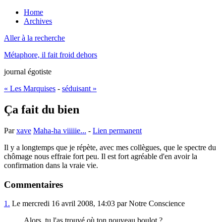
Home
Archives
Aller à la recherche
Métaphore, il fait froid dehors
journal égotiste
« Les Marquises
-
séduisant »
Ça fait du bien
Par
xave
Maha-ha viiiiie...
-
Lien permanent
Il y a longtemps que je répète, avec mes collègues, que le spectre du
chômage nous effraie fort peu. Il est fort agréable d'en avoir la
confirmation dans la vraie vie.
Commentaires
1.
Le mercredi 16 avril 2008, 14:03 par Notre Conscience
Alors, tu l'as trouvé où ton nouveau boulot ?