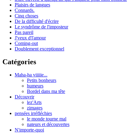
Plaisirs de langues
Connards.
Cinq choses
De la difficulté d'écrire
Le syndrôme de l'imposteur
Pas pareil
J'veux d'l'amour
Coming-out
Doublement exceptionnel
Catégories
Maha-ha viiiiie...
Petits bonheurs
humeurs
Bordel dans ma tête
Découvrir
lez'Arts
zimages
pensées irréfléchies
le monde tourne mal
nateurs et découvertes
N'importe-quoi