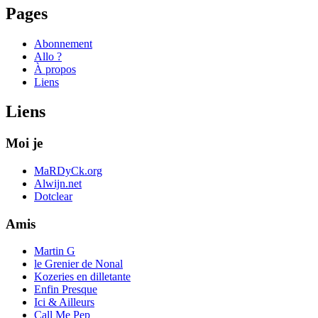
Pages
Abonnement
Allo ?
À propos
Liens
Liens
Moi je
MaRDyCk.org
Alwijn.net
Dotclear
Amis
Martin G
le Grenier de Nonal
Kozeries en dilletante
Enfin Presque
Ici & Ailleurs
Call Me Pep