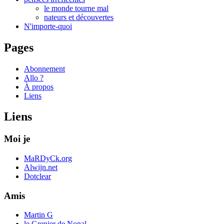
le monde tourne mal
nateurs et découvertes
N'importe-quoi
Pages
Abonnement
Allo ?
À propos
Liens
Liens
Moi je
MaRDyCk.org
Alwijn.net
Dotclear
Amis
Martin G
le Grenier de Nonal