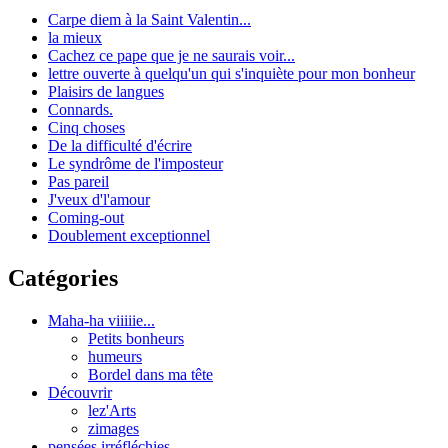
Carpe diem à la Saint Valentin...
la mieux
Cachez ce pape que je ne saurais voir...
lettre ouverte à quelqu'un qui s'inquiète pour mon bonheur
Plaisirs de langues
Connards.
Cinq choses
De la difficulté d'écrire
Le syndrôme de l'imposteur
Pas pareil
J'veux d'l'amour
Coming-out
Doublement exceptionnel
Catégories
Maha-ha viiiiie...
Petits bonheurs
humeurs
Bordel dans ma tête
Découvrir
lez'Arts
zimages
pensées irréfléchies