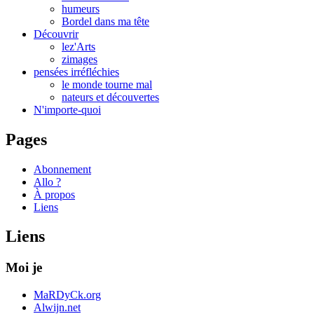
humeurs
Bordel dans ma tête
Découvrir
lez'Arts
zimages
pensées irréfléchies
le monde tourne mal
nateurs et découvertes
N'importe-quoi
Pages
Abonnement
Allo ?
À propos
Liens
Liens
Moi je
MaRDyCk.org
Alwijn.net