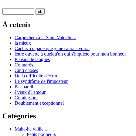
À retenir
Carpe diem à la Saint Valentin...
la mieux
Cachez ce pape que je ne saurais voir...
lettre ouverte à quelqu'un qui s'inquiète pour mon bonheur
Plaisirs de langues
Connards.
Cinq choses
De la difficulté d'écrire
Le syndrôme de l'imposteur
Pas pareil
J'veux d'l'amour
Coming-out
Doublement exceptionnel
Catégories
Maha-ha viiiiie...
Petits bonheurs