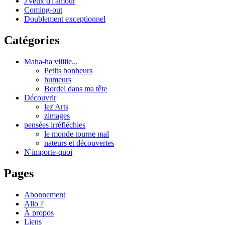
J'veux d'l'amour
Coming-out
Doublement exceptionnel
Catégories
Maha-ha viiiiie...
Petits bonheurs
humeurs
Bordel dans ma tête
Découvrir
lez'Arts
zimages
pensées irréfléchies
le monde tourne mal
nateurs et découvertes
N'importe-quoi
Pages
Abonnement
Allo ?
À propos
Liens