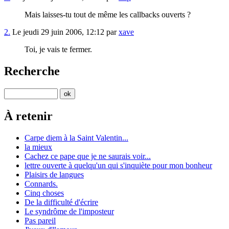
Mais laisses-tu tout de même les callbacks ouverts ?
2.
Le jeudi 29 juin 2006, 12:12 par
xave
Toi, je vais te fermer.
Recherche
À retenir
Carpe diem à la Saint Valentin...
la mieux
Cachez ce pape que je ne saurais voir...
lettre ouverte à quelqu'un qui s'inquiète pour mon bonheur
Plaisirs de langues
Connards.
Cinq choses
De la difficulté d'écrire
Le syndrôme de l'imposteur
Pas pareil