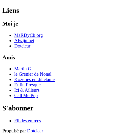
Liens
Moi je
MaRDyCk.org
Alwijn.net
Dotclear
Amis
Martin G
le Grenier de Nonal
Kozeries en dilletante
Enfin Presque
Ici & Ailleurs
Call Me Pep
S'abonner
Fil des entrées
Propulsé par
Dotclear