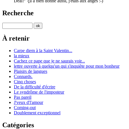
Deal?" ça a bien donné aussi, j'étais aux anges :-)
Recherche
À retenir
Carpe diem à la Saint Valentin...
la mieux
Cachez ce pape que je ne saurais voir...
lettre ouverte à quelqu'un qui s'inquiète pour mon bonheur
Plaisirs de langues
Connards.
Cinq choses
De la difficulté d'écrire
Le syndrôme de l'imposteur
Pas pareil
J'veux d'l'amour
Coming-out
Doublement exceptionnel
Catégories