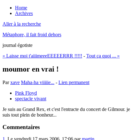
Home
Archives
Aller à la recherche
Métaphore, il fait froid dehors
journal égotiste
« Laisse moi t'aiiimeeeEEEEERRR !!!!!
-
Tout ça quoi ... »
moumor en vrai !
Par
xave
Maha-ha viiiiie...
-
Lien permanent
Pink Floyd
spectacle vivant
Je suis au Grand Rex, et c'est l'entracte du concert de Gilmour. je
suis tout plein de bonheur...
Commentaires
1.
Le vendredi 17 mars 2006, 17:06 par
martin