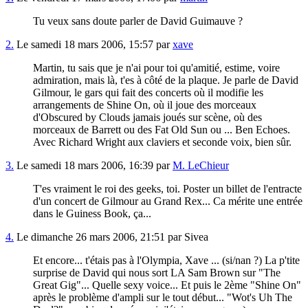
Tu veux sans doute parler de David Guimauve ?
2.
Le samedi 18 mars 2006, 15:57 par
xave
Martin, tu sais que je n'ai pour toi qu'amitié, estime, voire
admiration, mais là, t'es à côté de la plaque. Je parle de David
Gilmour, le gars qui fait des concerts où il modifie les
arrangements de Shine On, où il joue des morceaux
d'Obscured by Clouds jamais joués sur scène, où des
morceaux de Barrett ou des Fat Old Sun ou ... Ben Echoes.
Avec Richard Wright aux claviers et seconde voix, bien sûr.
3.
Le samedi 18 mars 2006, 16:39 par
M. LeChieur
T'es vraiment le roi des geeks, toi. Poster un billet de l'entracte
d'un concert de Gilmour au Grand Rex... Ca mérite une entrée
dans le Guiness Book, ça...
4.
Le dimanche 26 mars 2006, 21:51 par Sivea
Et encore... t'étais pas à l'Olympia, Xave ... (si/nan ?) La p'tite
surprise de David qui nous sort LA Sam Brown sur "The
Great Gig"... Quelle sexy voice... Et puis le 2ème "Shine On"
après le problème d'ampli sur le tout début... "Wot's Uh The