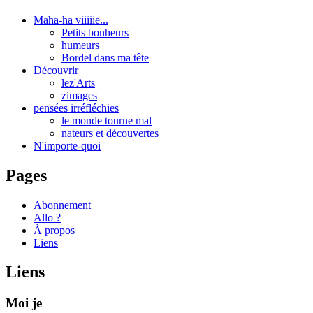
Maha-ha viiiiie...
Petits bonheurs
humeurs
Bordel dans ma tête
Découvrir
lez'Arts
zimages
pensées irréfléchies
le monde tourne mal
nateurs et découvertes
N'importe-quoi
Pages
Abonnement
Allo ?
À propos
Liens
Liens
Moi je